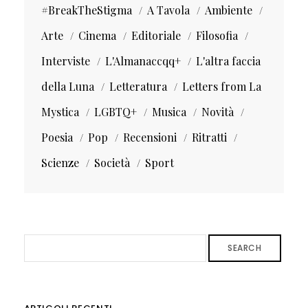
#BreakTheStigma
A Tavola
Ambiente
Arte
Cinema
Editoriale
Filosofia
Interviste
L'Almanaccqq+
L'altra faccia
della Luna
Letteratura
Letters from La
Mystica
LGBTQ+
Musica
Novità
Poesia
Pop
Recensioni
Ritratti
Scienze
Società
Sport
SEARCH