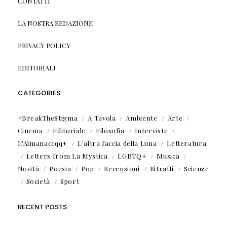
CONTATTI
LA NOSTRA REDAZIONE
PRIVACY POLICY
EDITORIALI
CATEGORIES
#BreakTheStigma
A Tavola
Ambiente
Arte
Cinema
Editoriale
Filosofia
Interviste
L'Almanaccqq+
L'altra faccia della Luna
Letteratura
Letters from La Mystica
LGBTQ+
Musica
Novità
Poesia
Pop
Recensioni
Ritratti
Scienze
Società
Sport
RECENT POSTS