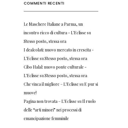
COMMENTI RECENTI
Le Maschere Italiane a Parma, un
incontro ricco di cultura - L'Eclisse
su
Stesso posto, stessa ora
I dealcolati: nuovo mercato in crescita -
L'Eclisse
su
Stesso posto, stessa ora
Cibo Halal: nuovo ponte culturale -
L'Eclisse
su
Stesso posto, stessa ora
Che vinca il migliore – L'Eclisse
su
E pur si
muove!
Pagina non trovata – L'Eclisse
su
Il ruolo
delle “arti minori” nei processi di
emancipazione femminile