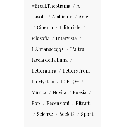
#BreakTheStigma
A
Tavola
Ambiente
Arte
Cinema
Editoriale
Filosofia
Interviste
L'Almanaccqq+
L'altra
faccia della Luna
Letteratura
Letters from
La Mystica
LGBTQ+
Musica
Novità
Poesia
Pop
Recensioni
Ritratti
Scienze
Società
Sport