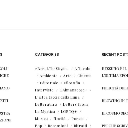
S
CATEGORIES
RECENT POST
COLI
#BreakTheStigma
A Tavola
NESSUNO È I
ICHE
L’ULTIMA EPO
Ambiente
Arte
Cinema
Editoriale
Filosofia
SIAMO
FELICITÀ DEL
Interviste
L'Almanaccqq+
L'altra faccia della Luna
ATTI
BLOWING IN 
Letteratura
Letters from
La Mystica
LGBTQ+
OSTRA
IL COSMO SE
Musica
Novità
Poesia
ZIONE
Pop
Recensioni
Ritratti
PERCHÉ SCRIVE