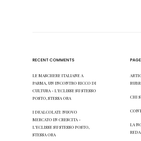
RECENT COMMENTS
PAGE
LE MASCHERE ITALIANE A
ARTI
PARMA, UN INCONTRO RICCO DI
RUBR
CULTURA - L'ECLISSE
SU
STESSO
CHI 
POSTO, STESSA ORA
CONT
I DEALCOLATI: NUOVO
MERCATO IN CRESCITA -
LA N
L'ECLISSE
SU
STESSO POSTO,
REDA
STESSA ORA