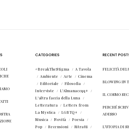
S
CATEGORIES
RECENT POST
COLI
#BreakTheStigma
A Tavola
FELICITÀ DEL
ICHE
Ambiente
Arte
Cinema
BLOWING IN 
Editoriale
Filosofia
SIAMO
Interviste
L'Almanaccqq+
IL COSMO SE
L'altra faccia della Luna
ATTI
Letteratura
Letters from
PERCHÉ SCRIVE
La Mystica
LGBTQ+
OSTRA
ADESSO
Musica
Novità
Poesia
ZIONE
Pop
Recensioni
Ritratti
L’UTOPIA DI SE