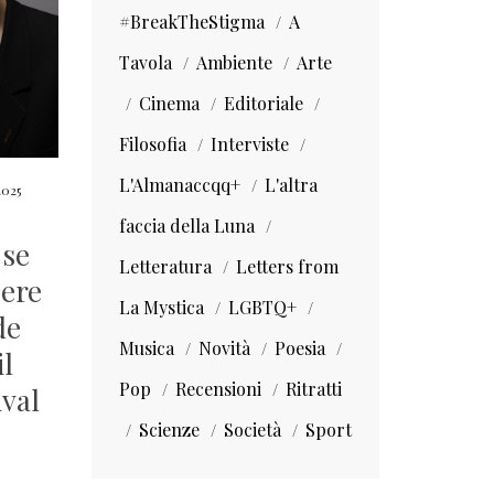
#BreakTheStigma
A
Tavola
Ambiente
Arte
Cinema
Editoriale
Filosofia
Interviste
L'Almanaccqq+
L'altra
2025
faccia della Luna
 se
Letteratura
Letters from
sere
La Mystica
LGBTQ+
de
Musica
Novità
Poesia
il
Pop
Recensioni
Ritratti
ival
Scienze
Società
Sport