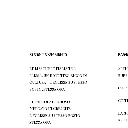
RECENT COMMENTS
PAGE
LE MASCHERE ITALIANE A
ARTI
PARMA, UN INCONTRO RICCO DI
RUBR
CULTURA - L'ECLISSE
SU
STESSO
CHI 
POSTO, STESSA ORA
CONT
I DEALCOLATI: NUOVO
MERCATO IN CRESCITA -
LA N
L'ECLISSE
SU
STESSO POSTO,
REDA
STESSA ORA