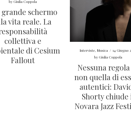
by
Giulia Coppola
 grande schermo
lla vita reale. La
responsabilità
collettiva e
ientale di Cesium
Interviste
,
Musica
/
14 Giugno 
by
Giulia Coppola
Fallout
Nessuna regola
non quella di es
autentici: Davi
Shorty chiude 
Novara Jazz Fest