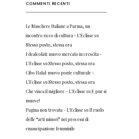
COMMENTI RECENTI
Le Maschere Italiane a Parma, un
incontro ricco di cultura - L'Eclisse
su
Stesso posto, stessa ora
I dealcolati: nuovo mercato in crescita -
L'Eclisse
su
Stesso posto, stessa ora
Cibo Halal: nuovo ponte culturale -
L'Eclisse
su
Stesso posto, stessa ora
Che vinca il migliore – L'Eclisse
su
E pur si
muove!
Pagina non trovata – L'Eclisse
su
Il ruolo
delle “arti minori” nei processi di
emancipazione femminile