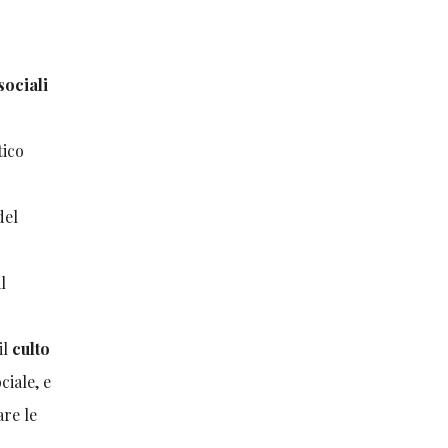
sociali
tico
del
l
il
culto
ociale, e
are le