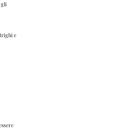
 gli
trighi e
 essere