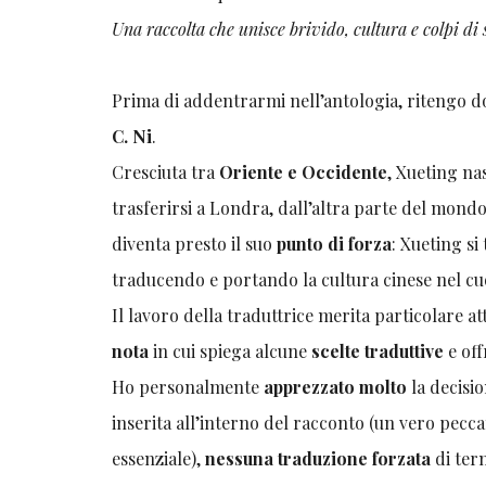
Una raccolta che unisce brivido, cultura e colpi di
Prima di addentrarmi nell’antologia, ritengo 
C. Ni
.
Cresciuta tra
Oriente e Occidente
, Xueting na
trasferirsi a Londra, dall’altra parte del mondo.
diventa presto il suo
punto di forza
: Xueting s
traducendo e portando la cultura cinese nel cu
Il lavoro della traduttrice merita particolare a
nota
in cui spiega alcune
scelte traduttive
e off
Ho personalmente
apprezzato molto
la decisi
inserita all’interno del racconto (un vero pecca
essenziale),
nessuna traduzione forzata
di ter