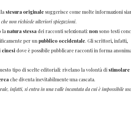
lla
stesura originale
suggerisce come molte informazioni sia
che non richiede ulteriori spiegazioni
.
o la
natura stessa
dei racconti selezionati:
non
sono testi conc
cificamente per un
pubblico occidentale
. Gli scrittori, infatti,
i cinesi
dove è possibile pubblicare racconti in forma anonim
sto tipo di scelte editoriali: rivelano la volontà di
stimolare
cerca
che diventa inevitabilmente una cascata.
ale, infatti, si entra in una valle incantata da cui è impossibile usc