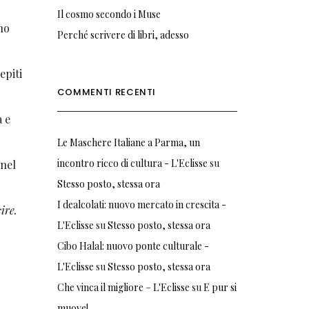
Il cosmo secondo i Muse
no
Perché scrivere di libri, adesso
epiti
COMMENTI RECENTI
a e
Le Maschere Italiane a Parma, un
incontro ricco di cultura - L'Eclisse
su
nel
Stesso posto, stessa ora
I dealcolati: nuovo mercato in crescita -
ire.
L'Eclisse
su
Stesso posto, stessa ora
Cibo Halal: nuovo ponte culturale -
L'Eclisse
su
Stesso posto, stessa ora
Che vinca il migliore – L'Eclisse
su
E pur si
muove!