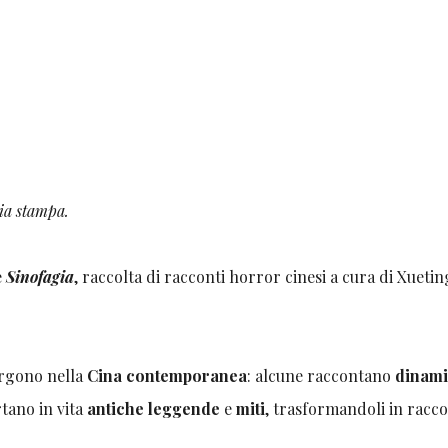
pia stampa.
e
Sinofagia
, raccolta di racconti horror cinesi a cura di Xuetin
rgono nella
Cina contemporanea
: alcune raccontano
dinam
rtano in vita
antiche leggende
e
miti
, trasformandoli in racco