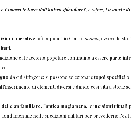
xi
,
Conosci le torri dall’antico splendore?,
e infine,
La morte di
dizioni narrative
più popolari in Cina: il
daomu
, ovvero le stor
iteri
.
radizione e il racconto popolare continuino a essere
parte int
neo.
igno
da cui attingere: si possono selezionare
topoi specifici
o
all’inserimento di elementi diversi e dando così vita a storie 
 del clan familiare
, l’
antica magia nera
, le
incisioni rituali
 fondamentale nelle spedizioni militari per prevederne l’esit