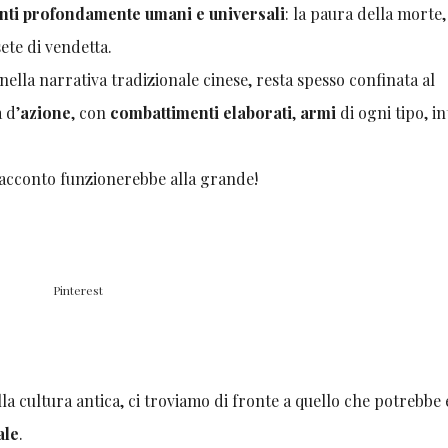
nti profondamente umani e universali
: la paura della morte,
 sete di vendetta.
nella narrativa tradizionale cinese, resta spesso confinata al
a d’
azione
, con
combattimenti elaborati
,
armi
di ogni tipo, in
 racconto funzionerebbe alla grande!
Pinterest
la cultura antica, ci troviamo di fronte a quello che potrebbe
ale
.