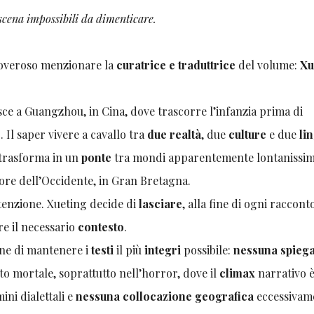
 scena impossibili da dimenticare.
doveroso menzionare la
curatrice e traduttrice
del volume:
Xu
sce a Guangzhou, in Cina, dove trascorre l’infanzia prima di
 Il saper vivere a cavallo tra
due realtà
, due
culture
e due
li
i trasforma in un
ponte
tra mondi apparentemente lontanissim
ore dell’Occidente, in Gran Bretagna.
ttenzione. Xueting decide di
lasciare
, alla fine di ogni raccont
re il necessario
contesto
.
one di mantenere i
testi
il più
integri
possibile:
nessuna spieg
to mortale, soprattutto nell’horror, dove il
climax
narrativo 
mini dialettali e
nessuna collocazione
geografica
eccessivam