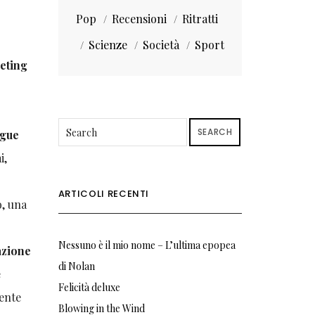
Pop
Recensioni
Ritratti
Scienze
Società
Sport
eting
SEARCH
ngue
i,
ARTICOLI RECENTI
o, una
Nessuno è il mio nome – L’ultima epopea
azione
di Nolan
è
Felicità deluxe
ente
Blowing in the Wind