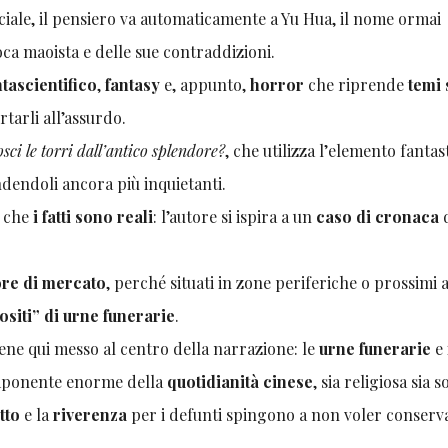
ociale, il pensiero va automaticamente a Yu Hua, il nome ormai
oca maoista e delle sue contraddizioni.
ntascientifico
,
fantasy
e, appunto,
horror
che riprende
temi 
rtarli all’assurdo.
sci le torri dall’antico splendore?
, che utilizza l’elemento fantas
ndendoli ancora più inquietanti.
è che
i fatti sono reali
: l’autore si ispira a un
caso di cronaca
ore di mercato
, perché situati in zone periferiche o prossimi a
ositi” di urne funerarie
.
iene qui messo al centro della narrazione: le
urne funerarie
e 
omponente enorme della
quotidianità cinese
, sia religiosa sia s
tto
e la
riverenza
per i defunti spingono a non voler conserv