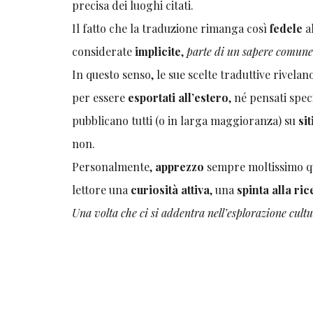
precisa dei luoghi citati.
Il fatto che la traduzione rimanga così
fedele
a
considerate
implicite
,
parte di un sapere comune 
In questo senso, le sue scelte traduttive rivelan
per essere
esportati all’estero
, né pensati spe
pubblicano tutti (o in larga maggioranza) su
sit
non.
Personalmente,
apprezzo
sempre moltissimo que
lettore una
curiosità attiva
, una
spinta alla ri
Una volta che ci si addentra nell’esplorazione cultur