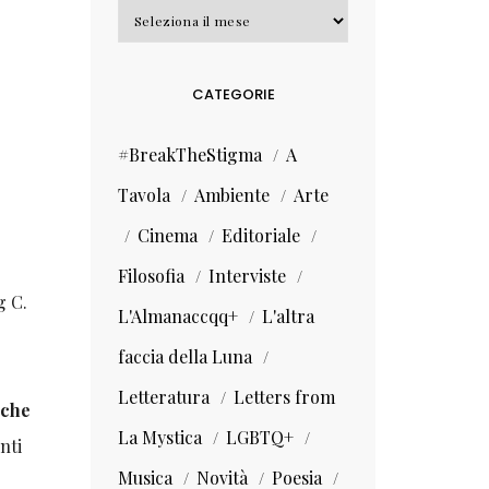
Archivi
CATEGORIE
#BreakTheStigma
A
Tavola
Ambiente
Arte
Cinema
Editoriale
Filosofia
Interviste
g C.
L'Almanaccqq+
L'altra
faccia della Luna
Letteratura
Letters from
iche
La Mystica
LGBTQ+
nti
Musica
Novità
Poesia