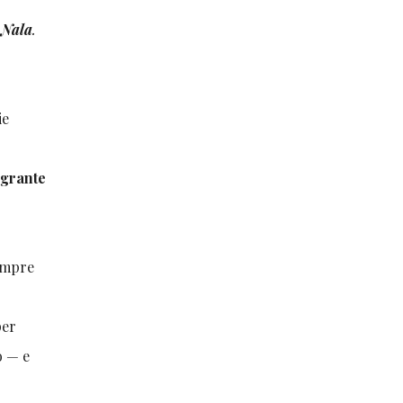
 Nala
.
ie
egrante
sempre
per
o — e