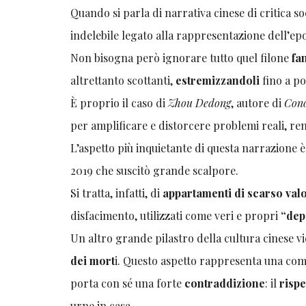
Quando si parla di narrativa cinese di critica s
indelebile legato alla rappresentazione dell’ep
Non bisogna però ignorare tutto quel filone
fa
altrettanto scottanti,
estremizzandoli
fino a po
È proprio il caso di
Zhou Dedong
, autore di
Cono
per amplificare e distorcere problemi reali, re
L’aspetto più inquietante di questa narrazione 
2019 che suscitò grande scalpore.
Si tratta, infatti, di
appartamenti di scarso val
disfacimento, utilizzati come veri e propri
“dep
Un altro grande pilastro della cultura cinese v
dei mort
i. Questo aspetto rappresenta una c
porta con sé una forte
contraddizione
: il
rispe
urne in casa.