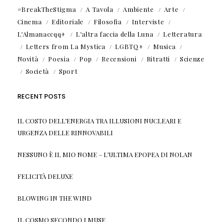
#BreakTheStigma
A Tavola
Ambiente
Arte
Cinema
Editoriale
Filosofia
Interviste
L'Almanaccqq+
L'altra faccia della Luna
Letteratura
Letters from La Mystica
LGBTQ+
Musica
Novità
Poesia
Pop
Recensioni
Ritratti
Scienze
Società
Sport
RECENT POSTS
IL COSTO DELL’ENERGIA TRA ILLUSIONI NUCLEARI E
URGENZA DELLE RINNOVABILI
NESSUNO È IL MIO NOME – L’ULTIMA EPOPEA DI NOLAN
FELICITÀ DELUXE
BLOWING IN THE WIND
IL COSMO SECONDO I MUSE