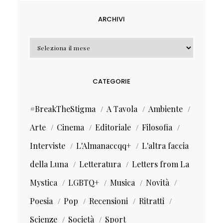
ARCHIVI
Archivi
CATEGORIE
#BreakTheStigma
A Tavola
Ambiente
Arte
Cinema
Editoriale
Filosofia
Interviste
L'Almanaccqq+
L'altra faccia
della Luna
Letteratura
Letters from La
Mystica
LGBTQ+
Musica
Novità
Poesia
Pop
Recensioni
Ritratti
Scienze
Società
Sport