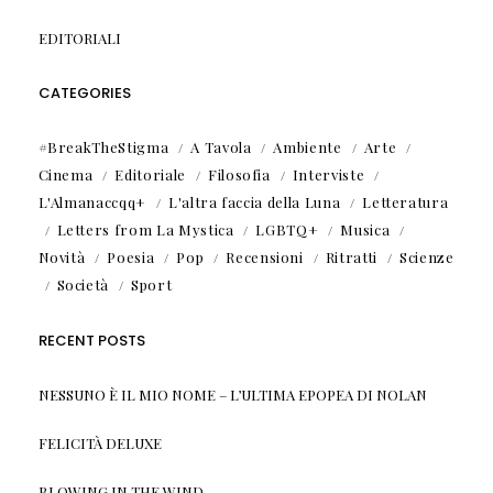
EDITORIALI
CATEGORIES
#BreakTheStigma
A Tavola
Ambiente
Arte
Cinema
Editoriale
Filosofia
Interviste
L'Almanaccqq+
L'altra faccia della Luna
Letteratura
Letters from La Mystica
LGBTQ+
Musica
Novità
Poesia
Pop
Recensioni
Ritratti
Scienze
Società
Sport
RECENT POSTS
NESSUNO È IL MIO NOME – L’ULTIMA EPOPEA DI NOLAN
FELICITÀ DELUXE
BLOWING IN THE WIND