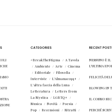
S
CATEGORIES
RECENT POST
COLI
#BreakTheStigma
A Tavola
NESSUNO È I
ICHE
L’ULTIMA EPO
Ambiente
Arte
Cinema
Editoriale
Filosofia
SIAMO
FELICITÀ DEL
Interviste
L'Almanaccqq+
L'altra faccia della Luna
ATTI
BLOWING IN 
Letteratura
Letters from
La Mystica
LGBTQ+
OSTRA
IL COSMO SE
Musica
Novità
Poesia
ZIONE
Pop
Recensioni
Ritratti
PERCHÉ SCRIVE