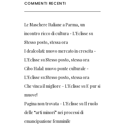
COMMENTI RECENTI
Le Maschere Italiane a Parma, un
incontro ricco di cultura - L'Eclisse
su
Stesso posto, stessa ora
I dealcolati: nuovo mercato in crescita -
L'Eclisse
su
Stesso posto, stessa ora
Cibo Halal: nuovo ponte culturale -
L'Eclisse
su
Stesso posto, stessa ora
Che vinca il migliore – L'Eclisse
su
E pur si
muove!
Pagina non trovata – L'Eclisse
su
Il ruolo
delle “arti minori” nei processi di
emancipazione femminile