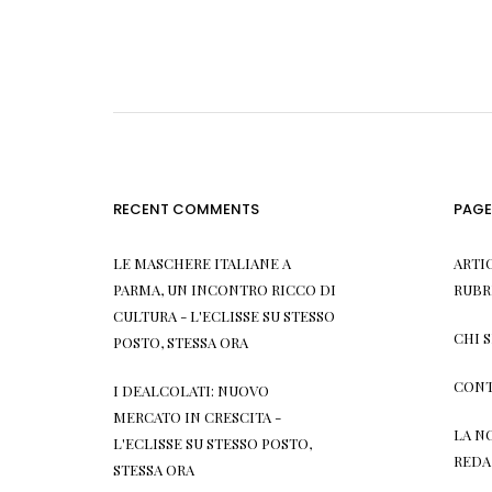
RECENT COMMENTS
PAGE
LE MASCHERE ITALIANE A
ARTI
PARMA, UN INCONTRO RICCO DI
RUBR
CULTURA - L'ECLISSE
SU
STESSO
CHI 
POSTO, STESSA ORA
CONT
I DEALCOLATI: NUOVO
MERCATO IN CRESCITA -
LA N
L'ECLISSE
SU
STESSO POSTO,
REDA
STESSA ORA