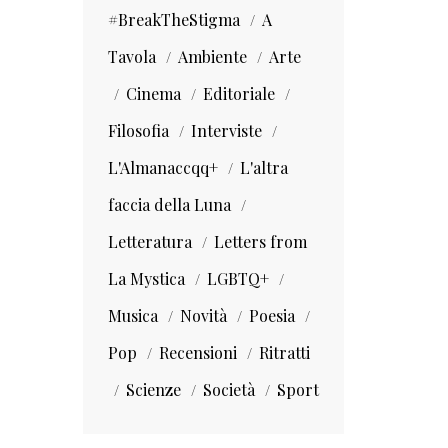
#BreakTheStigma
A
Tavola
Ambiente
Arte
Cinema
Editoriale
Filosofia
Interviste
L'Almanaccqq+
L'altra
faccia della Luna
Letteratura
Letters from
La Mystica
LGBTQ+
Musica
Novità
Poesia
Pop
Recensioni
Ritratti
Scienze
Società
Sport