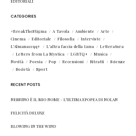
EDITORIALI
CATEGORIES
#BreakTheStigma
A Tavola
Ambiente
Arte
Cinema
Editoriale
Filosofia
Interviste
L'Almanaccqq+
L'altra faccia della Luna
Letteratura
Letters from La Mystica
LGBTQ+
Musica
Novità
Poesia
Pop
Recensioni
Ritratti
Scienze
Società
Sport
RECENT POSTS
NESSUNO È IL MIO NOME – L’ULTIMA EPOPEA DI NOLAN
FELICITÀ DELUXE
BLOWING IN THE WIND