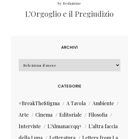
by
Redazione
L’Orgoglio e il Pregiudizio
ARCHIVI
Archivi
CATEGORIE
#BreakTheStigma
A Tavola
Ambiente
Arte
Cinema
Editoriale
Filosofia
Interviste
L'Almanaccqq+
L'altra faccia
della Luna
Letteratura
Letters from La