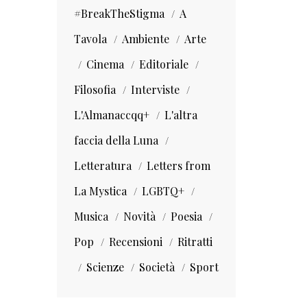
#BreakTheStigma
A
Tavola
Ambiente
Arte
Cinema
Editoriale
Filosofia
Interviste
L'Almanaccqq+
L'altra
faccia della Luna
Letteratura
Letters from
La Mystica
LGBTQ+
Musica
Novità
Poesia
Pop
Recensioni
Ritratti
Scienze
Società
Sport