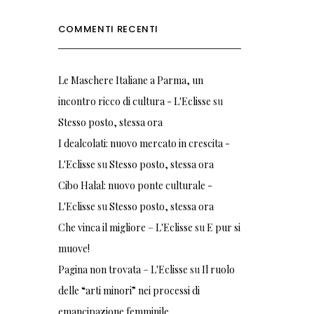
COMMENTI RECENTI
Le Maschere Italiane a Parma, un
incontro ricco di cultura - L'Eclisse
su
Stesso posto, stessa ora
I dealcolati: nuovo mercato in crescita -
L'Eclisse
su
Stesso posto, stessa ora
Cibo Halal: nuovo ponte culturale -
L'Eclisse
su
Stesso posto, stessa ora
Che vinca il migliore – L'Eclisse
su
E pur si
muove!
Pagina non trovata – L'Eclisse
su
Il ruolo
delle “arti minori” nei processi di
emancipazione femminile