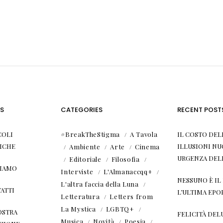
S
CATEGORIES
RECENT POST
COLI
#BreakTheStigma
A Tavola
IL COSTO DEL
ICHE
ILLUSIONI NU
Ambiente
Arte
Cinema
URGENZA DEL
Editoriale
Filosofia
SIAMO
Interviste
L'Almanaccqq+
NESSUNO È I
L'altra faccia della Luna
ATTI
L’ULTIMA EPO
Letteratura
Letters from
La Mystica
LGBTQ+
OSTRA
FELICITÀ DEL
Musica
Novità
Poesia