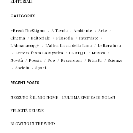
EDITORIALI
CATEGORIES
#BreakTheStigma
A Tavola
Ambiente
Arte
Cinema
Editoriale
Filosofia
Interviste
L'Almanaccqq+
L'altra faccia della Luna
Letteratura
Letters from La Mystica
LGBTQ+
Musica
Novità
Poesia
Pop
Recensioni
Ritratti
Scienze
Società
Sport
RECENT POSTS
NESSUNO È IL MIO NOME – L’ULTIMA EPOPEA DI NOLAN
FELICITÀ DELUXE
BLOWING IN THE WIND