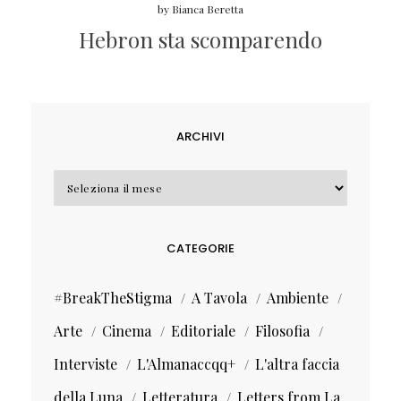
by
Bianca Beretta
Hebron sta scomparendo
ARCHIVI
Archivi
CATEGORIE
#BreakTheStigma
A Tavola
Ambiente
Arte
Cinema
Editoriale
Filosofia
Interviste
L'Almanaccqq+
L'altra faccia
della Luna
Letteratura
Letters from La