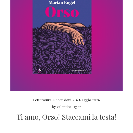
Letteratura
,
Recensioni
/
6 Maggio 2026
by
Valentina Oger
Ti amo, Orso! Staccami la testa!