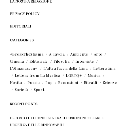
LA NOSTRA REDAZIONE
PRIVACY POLICY
EDITORIALI
CATEGORIES
#BreakTheStigma
A Tavola
Ambiente
Arte
Cinema
Editoriale
Filosofia
Interviste
L'Almanaccqq+
L'altra faccia della Luna
Letteratura
Letters from La Mystica
LGBTQ+
Musica
Novità
Poesia
Pop
Recensioni
Ritratti
Scienze
Società
Sport
RECENT POSTS
IL COSTO DELL’ENERGIA TRA ILLUSIONI NUCLEARI E
URGENZA DELLE RINNOVABILI