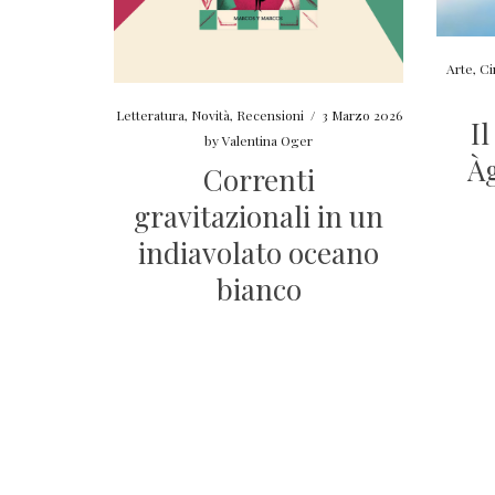
Arte
,
Ci
Letteratura
,
Novità
,
Recensioni
/
3 Marzo 2026
I
by
Valentina Oger
À
Correnti
gravitazionali in un
indiavolato oceano
bianco