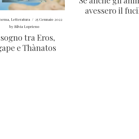
Se anche gli ani
avessero il fuci
nema
,
Letteratura
/
25 Gennaio 2022
by
Silvia Loprieno
l sogno tra Eros,
gape e Thànatos