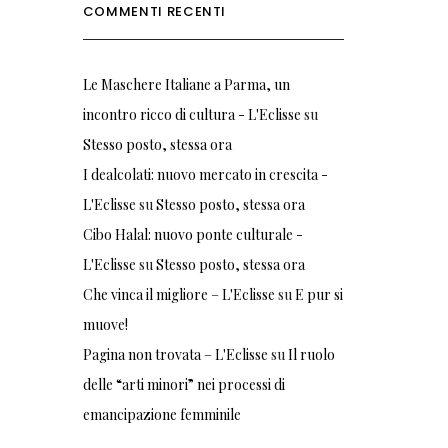
COMMENTI RECENTI
Le Maschere Italiane a Parma, un
incontro ricco di cultura - L'Eclisse
su
Stesso posto, stessa ora
I dealcolati: nuovo mercato in crescita -
L'Eclisse
su
Stesso posto, stessa ora
Cibo Halal: nuovo ponte culturale -
L'Eclisse
su
Stesso posto, stessa ora
Che vinca il migliore – L'Eclisse
su
E pur si
muove!
Pagina non trovata – L'Eclisse
su
Il ruolo
delle “arti minori” nei processi di
emancipazione femminile