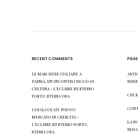
RECENT COMMENTS
PAGE
LE MASCHERE ITALIANE A
ARTI
PARMA, UN INCONTRO RICCO DI
RUBR
CULTURA - L'ECLISSE
SU
STESSO
CHI 
POSTO, STESSA ORA
CONT
I DEALCOLATI: NUOVO
MERCATO IN CRESCITA -
LA N
L'ECLISSE
SU
STESSO POSTO,
REDA
STESSA ORA