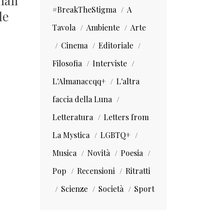
mali
#BreakTheStigma
A
le
Tavola
Ambiente
Arte
Cinema
Editoriale
Filosofia
Interviste
L'Almanaccqq+
L'altra
faccia della Luna
Letteratura
Letters from
La Mystica
LGBTQ+
Musica
Novità
Poesia
Pop
Recensioni
Ritratti
Scienze
Società
Sport