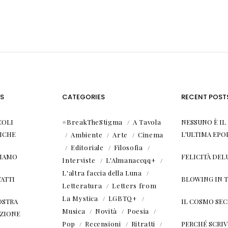
S
CATEGORIES
RECENT POST
COLI
#BreakTheStigma
A Tavola
NESSUNO È I
ICHE
L’ULTIMA EPO
Ambiente
Arte
Cinema
Editoriale
Filosofia
SIAMO
FELICITÀ DEL
Interviste
L'Almanaccqq+
L'altra faccia della Luna
ATTI
BLOWING IN 
Letteratura
Letters from
La Mystica
LGBTQ+
OSTRA
IL COSMO SE
Musica
Novità
Poesia
ZIONE
Pop
Recensioni
Ritratti
PERCHÉ SCRIVE