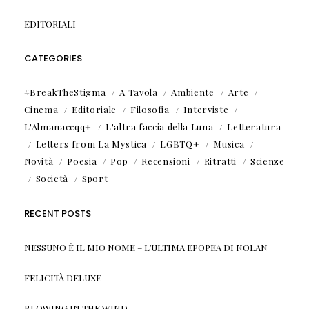
EDITORIALI
CATEGORIES
#BreakTheStigma
A Tavola
Ambiente
Arte
Cinema
Editoriale
Filosofia
Interviste
L'Almanaccqq+
L'altra faccia della Luna
Letteratura
Letters from La Mystica
LGBTQ+
Musica
Novità
Poesia
Pop
Recensioni
Ritratti
Scienze
Società
Sport
RECENT POSTS
NESSUNO È IL MIO NOME – L’ULTIMA EPOPEA DI NOLAN
FELICITÀ DELUXE
BLOWING IN THE WIND