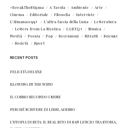
#BreakTheStigma
A Tavola
Ambiente
Arte
Cinema
Editoriale
Filosofia
Interviste
L'Almanaccqq+
L'altra faccia della Luna
Letteratura
Letters from La Mystica
LGBTQ+
Musica
Novità
Poesia
Pop
Recensioni
Ritratti
Scienze
Società
Sport
RECENT POSTS
FELICITÀ DELUXE
BLOWING IN THE WIND
IL COSMO SECONDO I MUSE
PERCHÉ SCRIVERE DI LIBRI, ADESSO
L’UTOPIA DI SETA: IL REAL SITO DI SAN LEUCIO TRA STORIA,