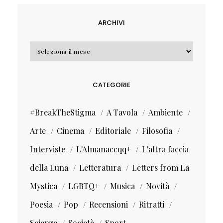
ARCHIVI
Archivi
CATEGORIE
#BreakTheStigma
A Tavola
Ambiente
Arte
Cinema
Editoriale
Filosofia
Interviste
L'Almanaccqq+
L'altra faccia
della Luna
Letteratura
Letters from La
Mystica
LGBTQ+
Musica
Novità
Poesia
Pop
Recensioni
Ritratti
Scienze
Società
Sport