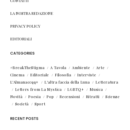
CONTATTI
LA NOSTRA REDAZIONE
PRIVACY POLICY
EDITORIALI
CATEGORIES
#BreakTheStigma
A Tavola
Ambiente
Arte
Cinema
Editoriale
Filosofia
Interviste
L'Almanaccqq+
L'altra faccia della Luna
Letteratura
Letters from La Mystica
LGBTQ+
Musica
Novità
Poesia
Pop
Recensioni
Ritratti
Scienze
Società
Sport
RECENT POSTS