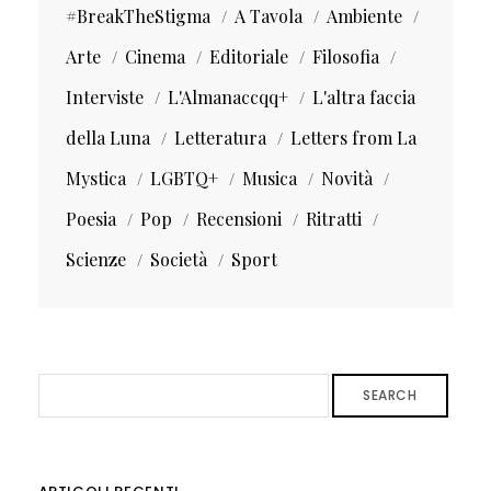
#BreakTheStigma
A Tavola
Ambiente
Arte
Cinema
Editoriale
Filosofia
Interviste
L'Almanaccqq+
L'altra faccia
della Luna
Letteratura
Letters from La
Mystica
LGBTQ+
Musica
Novità
Poesia
Pop
Recensioni
Ritratti
Scienze
Società
Sport
SEARCH