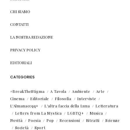
CHI SIAMO
CONTATTI
LA NOSTRA REDAZIONE
PRIVACY POLICY
EDITORIALI
CATEGORIES
#BreakTheStigma
A Tavola
Ambiente
Arte
Cinema
Editoriale
Filosofia
Interviste
L'Almanaccqq+
L'altra faccia della Luna
Letteratura
Letters from La Mystica
LGBTQ+
Musica
Novità
Poesia
Pop
Recensioni
Ritratti
Scienze
Società
Sport