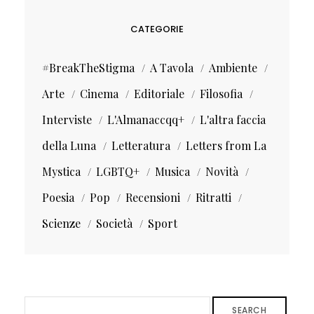
CATEGORIE
#BreakTheStigma
A Tavola
Ambiente
Arte
Cinema
Editoriale
Filosofia
Interviste
L'Almanaccqq+
L'altra faccia
della Luna
Letteratura
Letters from La
Mystica
LGBTQ+
Musica
Novità
Poesia
Pop
Recensioni
Ritratti
Scienze
Società
Sport
SEARCH