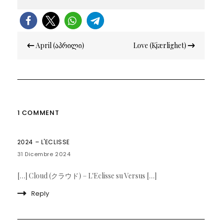
Navigazione
April (აპრილი)
Love (Kjærlighet)
articoli
1 COMMENT
2024 – L'ECLISSE
31 Dicembre 2024
[…] Cloud (クラウド) – L'Eclisse su Versus […]
Reply