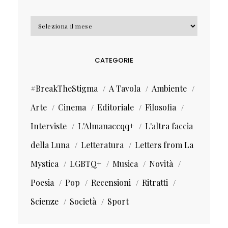
Archivi
CATEGORIE
#BreakTheStigma
A Tavola
Ambiente
Arte
Cinema
Editoriale
Filosofia
Interviste
L'Almanaccqq+
L'altra faccia
della Luna
Letteratura
Letters from La
Mystica
LGBTQ+
Musica
Novità
Poesia
Pop
Recensioni
Ritratti
Scienze
Società
Sport