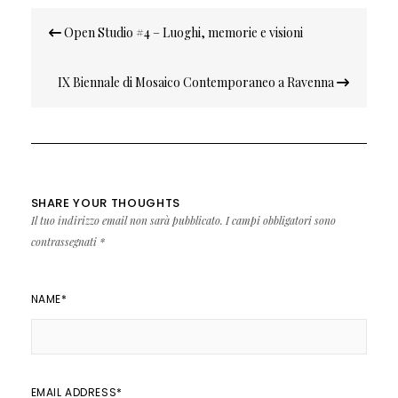
Navigazione
Open Studio #4 – Luoghi, memorie e visioni
articoli
IX Biennale di Mosaico Contemporaneo a Ravenna
SHARE YOUR THOUGHTS
Il tuo indirizzo email non sarà pubblicato.
I campi obbligatori sono
contrassegnati
*
NAME
*
EMAIL ADDRESS
*