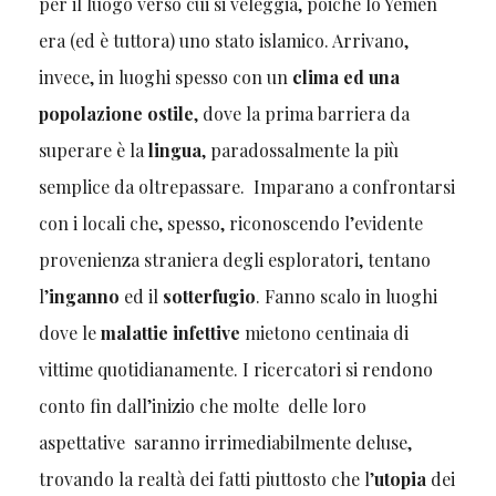
per il luogo verso cui si veleggia, poiché lo Yemen
era (ed è tuttora) uno stato islamico. Arrivano,
invece, in luoghi spesso con un
clima ed una
popolazione ostile
, dove la prima barriera da
superare è la
lingua
, paradossalmente la più
semplice da oltrepassare. Imparano a confrontarsi
con i locali che, spesso, riconoscendo l’evidente
provenienza straniera degli esploratori, tentano
l’
inganno
ed il
sotterfugio
. Fanno scalo in luoghi
dove le
malattie infettive
mietono centinaia di
vittime quotidianamente. I ricercatori si rendono
conto fin dall’inizio che molte delle loro
aspettative saranno irrimediabilmente deluse,
trovando la realtà dei fatti piuttosto che l’
utopia
dei