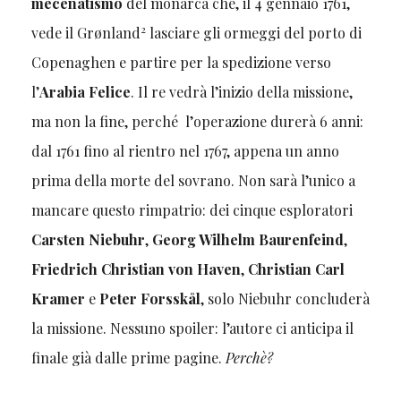
mecenatismo
del monarca che, il 4 gennaio 1761,
2
vede il Grønland
lasciare gli ormeggi del porto di
Copenaghen e partire per la spedizione verso
l’
Arabia Felice
. Il re vedrà l’inizio della missione,
ma non la fine, perché l’operazione durerà 6 anni:
dal 1761 fino al rientro nel 1767, appena un anno
prima della morte del sovrano. Non sarà l’unico a
mancare questo rimpatrio: dei cinque esploratori
Carsten Niebuhr
,
Georg Wilhelm Baurenfeind
,
Friedrich Christian von Haven
,
Christian Carl
Kramer
e
Peter Forsskål
, solo Niebuhr concluderà
la missione. Nessuno spoiler: l’autore ci anticipa il
finale già dalle prime pagine.
Perchè?