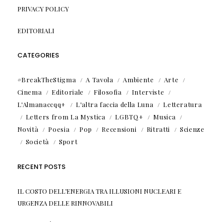
PRIVACY POLICY
EDITORIALI
CATEGORIES
#BreakTheStigma
A Tavola
Ambiente
Arte
Cinema
Editoriale
Filosofia
Interviste
L'Almanaccqq+
L'altra faccia della Luna
Letteratura
Letters from La Mystica
LGBTQ+
Musica
Novità
Poesia
Pop
Recensioni
Ritratti
Scienze
Società
Sport
RECENT POSTS
IL COSTO DELL’ENERGIA TRA ILLUSIONI NUCLEARI E
URGENZA DELLE RINNOVABILI