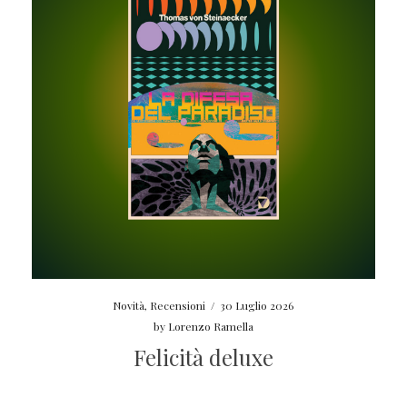
Novità
,
Recensioni
/
30 Luglio 2026
by
Lorenzo Ramella
Felicità deluxe