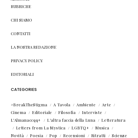
RUBRICHE
CHI SIAMO
CONTATTI
LA NOSTRA REDAZIONE
PRIVACY POLICY
EDITORIALI
CATEGORIES
#BreakTheStigma
A Tavola
Ambiente
Arte
Cinema
Editoriale
Filosofia
Interviste
L'Almanaccqq+
L'altra faccia della Luna
Letteratura
Letters from La Mystica
LGBTQ+
Musica
Novità
Poesia
Pop
Recensioni
Ritratti
Scienze