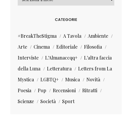
CATEGORIE
#BreakTheStigma
A Tavola
Ambiente
Arte
Cinema
Editoriale
Filosofia
Interviste
L'Almanaccqq+
L'altra faccia
della Luna
Letteratura
Letters from La
Mystica
LGBTQ+
Musica
Novità
Poesia
Pop
Recensioni
Ritratti
Scienze
Società
Sport