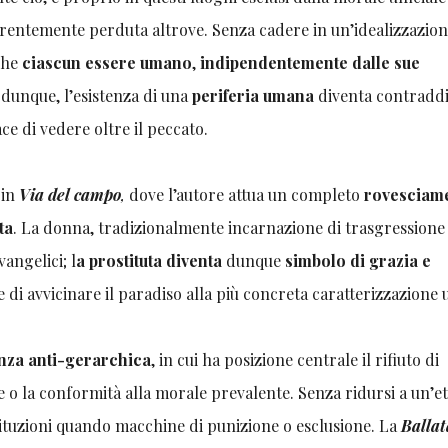
rentemente perduta altrove. Senza cadere in un’idealizzazion
 che
ciascun essere umano
,
indipendentemente dalle sue
; dunque, l’esistenza di una
periferia umana
diventa contraddi
ce di vedere oltre il peccato.
 in
Via del campo
,
dove l’autore attua un completo
rovesciam
ta
. La donna, tradizionalmente incarnazione di trasgressione
angelici; l
a prostituta diventa
dunque
simbolo di grazia e
 di avvicinare il paradiso alla più concreta caratterizzazion
nza anti-gerarchica
, in cui ha posizione centrale il rifiuto di
le o la conformità alla morale prevalente. Senza ridursi a un’et
istituzioni quando macchine di punizione o esclusione. La
Ballat