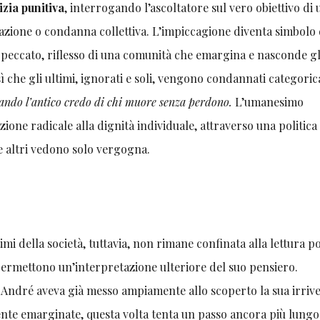
izia punitiva
, interrogando l’ascoltatore sul vero obiettivo di
parazione o condanna collettiva. L’impiccagione diventa simbolo
il peccato, riflesso di una comunità che emargina e nasconde gl
ì che gli ultimi, ignorati e soli, vengono condannati categor
tando l’antico credo di chi muore senza perdono.
L’umanesimo
one radicale alla dignità individuale, attraverso una politica
e altri vedono solo vergogna.
mi della società, tuttavia, non rimane confinata alla lettura po
ermettono un’interpretazione ulteriore del suo pensiero.
 André aveva già messo ampiamente allo scoperto la sua irriv
nte emarginate, questa volta tenta un passo ancora più lungo