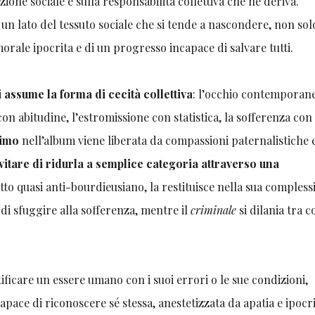
zione sociale e sulla responsabilità collettiva che ne deriva.
un lato del tessuto sociale che si tende a nascondere, non sol
ale ipocrita e di un progresso incapace di salvare tutti.
i assume la forma di cecità collettiva
: l’occhio contemporan
on abitudine, l’estromissione con statistica, la sofferenza con
timo
nell’album viene liberata da compassioni paternalistiche 
vitare di ridurla a semplice categoria attraverso una
atto quasi anti-bourdieusiano, la restituisce nella sua complessi
i sfuggire alla sofferenza, mentre il
criminale
si dilania tra c
tificare un essere umano con i suoi errori o le sue condizioni,
apace di riconoscere sé stessa, anestetizzata da apatia e ipocri