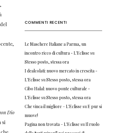
o
,
à
COMMENTI RECENTI
 del
ocente,
Le Maschere Italiane a Parma, un
incontro ricco di cultura - L'Eclisse
su
Stesso posto, stessa ora
I dealcolati: nuovo mercato in crescita -
L'Eclisse
su
Stesso posto, stessa ora
Cibo Halal: nuovo ponte culturale -
L'Eclisse
su
Stesso posto, stessa ora
Che vinca il migliore – L'Eclisse
su
E pur si
buon Dio
muove!
 si
Pagina non trovata – L'Eclisse
su
Il ruolo
 che