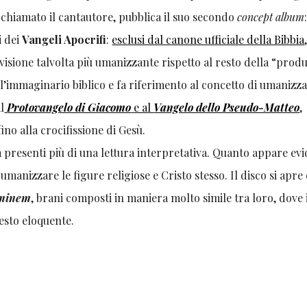
 chiamato il cantautore, pubblica il suo secondo
concept album
i dei
Vangeli Apocrifi
:
esclusi dal canone ufficiale della Bibbia
visione talvolta più umanizzante rispetto al resto della “prod
l’immaginario biblico e fa riferimento al concetto di umanizz
l
Protovangelo di Giacomo
e al
Vangelo dello Pseudo-Matteo
,
fino alla crocifissione di Gesù.
 presenti più di una lettura interpretativa. Quanto appare ev
 umanizzare le figure religiose e Cristo stesso. Il disco si apre
minem
, brani composti in maniera molto simile tra loro, dove 
testo eloquente.