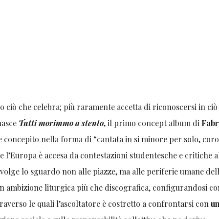
so ciò che celebra; più raramente accetta di riconoscersi in ciò
nasce
Tutti morimmo a stento
, il primo concept album di
Fabr
 concepito nella forma di “cantata in si minore per solo, coro
e l’Europa è accesa da contestazioni studentesche e critiche a
e
volge lo sguardo non alle piazze, ma alle periferie umane del
con ambizione liturgica più che discografica, configurandosi c
raverso le quali l’ascoltatore è costretto a confrontarsi con
u