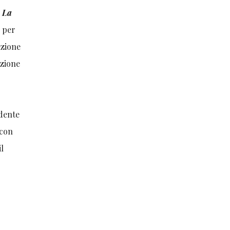
:
La
, per
uzione
azione
idente
 con
il