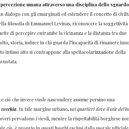
 percezione umana attraverso una disciplina dello sguard
un dialogo con gli emarginati ed estendere il concetto di civilt
lla filosofia di Emmanuel Levinas, riconoscere la soggettività
tte di percepire entrambe la vicinanza e la distanza tra due
lto, storia, induce in chi guarda l’incapacità di rimanere inn
o intimo atto si contrappone alla spettacolarizzazione della
 svuotata.
fica e ciò che invece vuole nascondere assume persino una
à vecchia
. In tale margine urbano,
nei quartieri dove il sole del 
poveri pervadono i vicoli, mentre la rispettabilità borghese non
 ciò, è proprio in questi luoghi esclusi dalla morale ufficiale