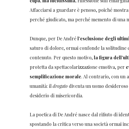
cupa, ma lucidissima,
riflessione sull’emargina
Affacciarsi a guardare è penoso, poiché mostra 
perché giudicato, ma perché memento di una mor
Dunque, per De André
l’esclusione degli ultim
saturo di dolore, ormai confonde la solitudine c
contenuto. Per questo motivo,
la figura dell’ul
protetta da spettacolarizzazione emotiva, per
e
semplificazione morale
. Al contrario, con un 
umanità: il
drogato
diventa un uomo desideroso d
desiderio di misericordia.
La poetica di De André nasce dal rifiuto di iden
spostando la critica verso una società ormai inc