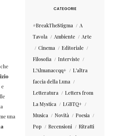
CATEGORIE
#BreakTheStigma
A
Tavola
Ambiente
Arte
Cinema
Editoriale
Filosofia
Interviste
 che
L'Almanaccqq+
L'altra
izio
faccia della Luna
 e
Letteratura
Letters from
lle
La Mystica
LGBTQ+
la
Musica
Novità
Poesia
ome una
na
Pop
Recensioni
Ritratti