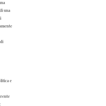
 una
 di una
i
icamente
 di
litica e
erente
: