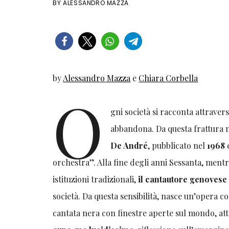
BY
ALESSANDRO MAZZA
by
Alessandro Mazza
e
Chiara Corbella
O
gni società si racconta attraver
abbandona. Da questa frattura 
De André
, pubblicato nel
1968
e
orchestra”. Alla fine degli anni Sessanta, mentr
istituzioni tradizionali,
il cantautore genoves
società. Da questa sensibilità, nasce un’opera 
cantata nera con finestre aperte sul mondo, att