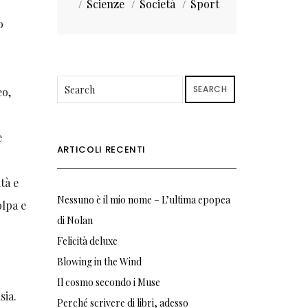
Scienze
Società
Sport
o
SEARCH
eo,
e
ARTICOLI RECENTI
tà e
Nessuno è il mio nome – L’ultima epopea
olpa e
di Nolan
Felicità deluxe
Blowing in the Wind
Il cosmo secondo i Muse
sia.
Perché scrivere di libri, adesso