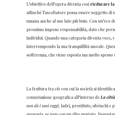
L’obiettivo dell’opera diventa così
rieducare la
affinché l’ascoltatore possa essere soggetto di 
umana anche al suo lato più buio. Con un’eco de
prossimo impone responsabilità, dato che perme
individui. Quando una categoria diventa voce, vo
interrompendo la sua tranquillità morale. Quest
sofferenza, che viene esposta ma molto spesso
La frattura tra ciò con cui la società si identi
connotazione geografica all’interno de
La citt
non dà i suoi raggi,
ladri, prostitute, ubriachi e 
presenta, se non con un dito puntato. Nonostante