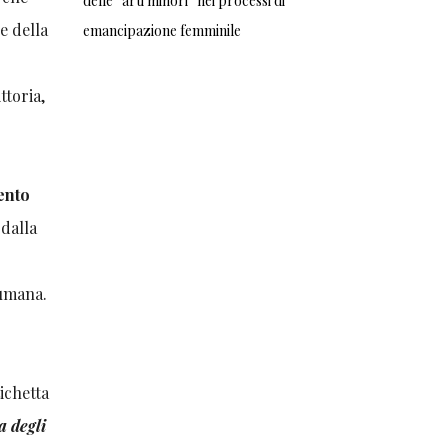
delle “arti minori” nei processi di
e della
emancipazione femminile
ttoria,
ento
 dalla
e umana.
ichetta
a degli