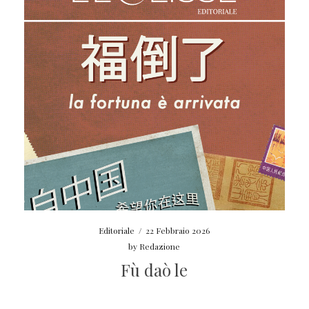
Editoriale
/
22 Febbraio 2026
by
Redazione
Fù daò le