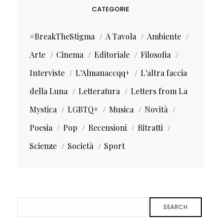
CATEGORIE
#BreakTheStigma
A Tavola
Ambiente
Arte
Cinema
Editoriale
Filosofia
Interviste
L'Almanaccqq+
L'altra faccia
della Luna
Letteratura
Letters from La
Mystica
LGBTQ+
Musica
Novità
Poesia
Pop
Recensioni
Ritratti
Scienze
Società
Sport
SEARCH