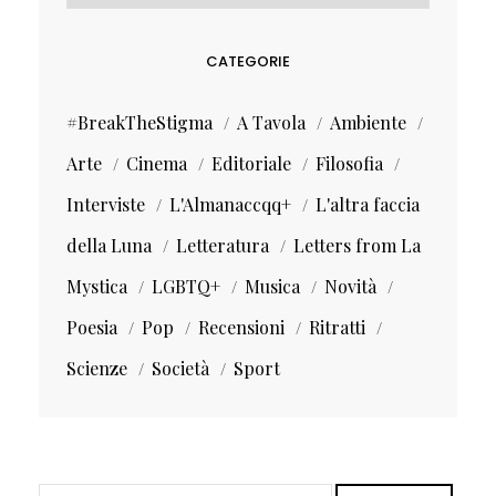
CATEGORIE
#BreakTheStigma
A Tavola
Ambiente
Arte
Cinema
Editoriale
Filosofia
Interviste
L'Almanaccqq+
L'altra faccia
della Luna
Letteratura
Letters from La
Mystica
LGBTQ+
Musica
Novità
Poesia
Pop
Recensioni
Ritratti
Scienze
Società
Sport