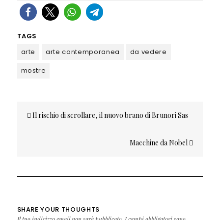
TAGS
arte
arte contemporanea
da vedere
mostre
Navigazione
Il rischio di scrollare, il nuovo brano di Brunori Sas
articoli
Macchine da Nobel
SHARE YOUR THOUGHTS
Il tuo indirizzo email non sarà pubblicato.
I campi obbligatori sono