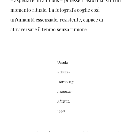
– aspettare un autobus – potesse trasformarsi in un
momento rituale. La fotografa coglie così
un’umanità essenziale, resistente, capace di
attraversare il tempo senza rumore.
Ursula
Schulz-
Dornburg,
Ashtarak-
Alagyaz
,
1998.