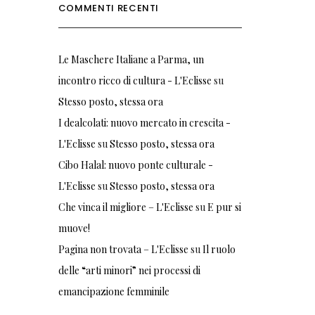
COMMENTI RECENTI
Le Maschere Italiane a Parma, un
incontro ricco di cultura - L'Eclisse
su
Stesso posto, stessa ora
I dealcolati: nuovo mercato in crescita -
L'Eclisse
su
Stesso posto, stessa ora
Cibo Halal: nuovo ponte culturale -
L'Eclisse
su
Stesso posto, stessa ora
Che vinca il migliore – L'Eclisse
su
E pur si
muove!
Pagina non trovata – L'Eclisse
su
Il ruolo
delle “arti minori” nei processi di
emancipazione femminile