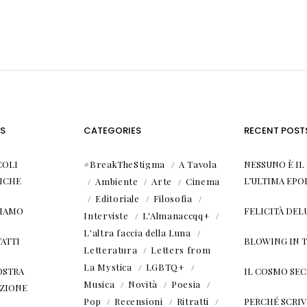
S
CATEGORIES
RECENT POST
COLI
#BreakTheStigma
A Tavola
NESSUNO È I
ICHE
L’ULTIMA EPO
Ambiente
Arte
Cinema
Editoriale
Filosofia
SIAMO
FELICITÀ DEL
Interviste
L'Almanaccqq+
L'altra faccia della Luna
ATTI
BLOWING IN 
Letteratura
Letters from
La Mystica
LGBTQ+
OSTRA
IL COSMO SE
Musica
Novità
Poesia
ZIONE
Pop
Recensioni
Ritratti
PERCHÉ SCRIVE