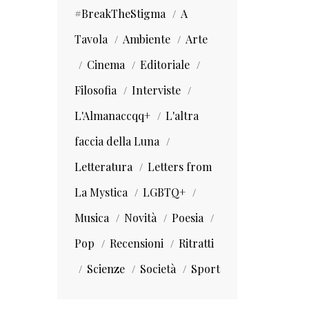
#BreakTheStigma
A
Tavola
Ambiente
Arte
Cinema
Editoriale
Filosofia
Interviste
L'Almanaccqq+
L'altra
faccia della Luna
Letteratura
Letters from
La Mystica
LGBTQ+
Musica
Novità
Poesia
Pop
Recensioni
Ritratti
Scienze
Società
Sport