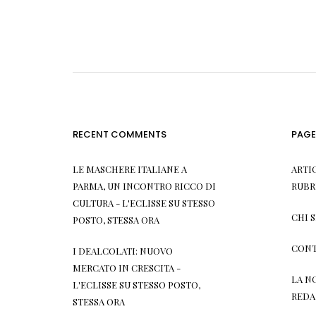
RECENT COMMENTS
PAGE
LE MASCHERE ITALIANE A
ARTI
PARMA, UN INCONTRO RICCO DI
RUBR
CULTURA - L'ECLISSE
SU
STESSO
CHI 
POSTO, STESSA ORA
CONT
I DEALCOLATI: NUOVO
MERCATO IN CRESCITA -
LA N
L'ECLISSE
SU
STESSO POSTO,
REDA
STESSA ORA