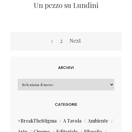
Un pezzo su Lundini
Navigazione
1
2
Next
articoli
ARCHIVI
Archivi
CATEGORIE
#BreakTheStigma
A Tavola
Ambiente
Arte
Cinema
Editoriale
Filosofia