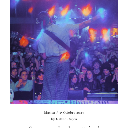
Musica
/
25 Ottobre 2023
by
Matteo Capra