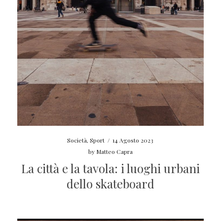
Società
,
Sport
/
14 Agosto 2023
by
Matteo Capra
La città e la tavola: i luoghi urbani
dello skateboard