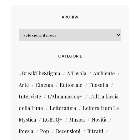
ARCHIVI
Archivi
CATEGORIE
#BreakTheStigma
A Tavola
Ambiente
Arte
Cinema
Editoriale
Filosofia
Interviste
L'Almanaccqq+
L'altra faccia
della Luna
Letteratura
Letters from La
Mystica
LGBTQ+
Musica
Novità
Poesia
Pop
Recensioni
Ritratti