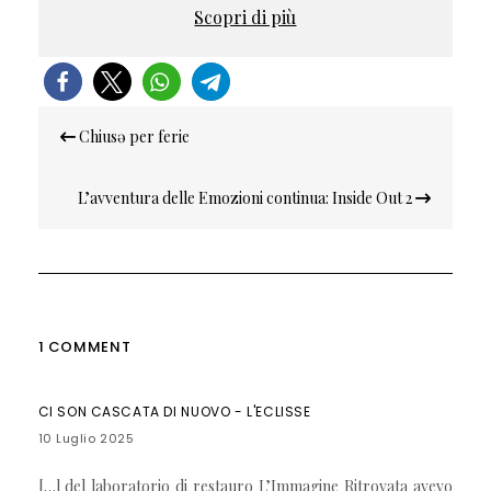
Scopri di più
Navigazione
Chiusə per ferie
articoli
L’avventura delle Emozioni continua: Inside Out 2
1 COMMENT
CI SON CASCATA DI NUOVO - L'ECLISSE
10 Luglio 2025
[…] del laboratorio di restauro L’Immagine Ritrovata avevo