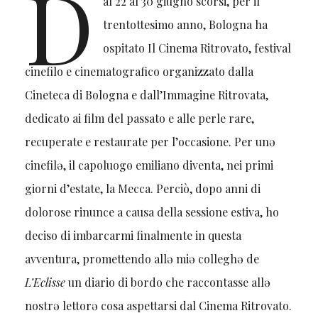
D
al 22 al 30 giugno scorsi, per il
trentottesimo anno, Bologna ha
ospitato Il Cinema Ritrovato, festival
cinefilo e cinematografico organizzato dalla
Cineteca di Bologna e dall’Immagine Ritrovata,
dedicato ai film del passato e alle perle rare,
recuperate e restaurate per l’occasione. Per unə
cinefilə, il capoluogo emiliano diventa, nei primi
giorni d’estate, la Mecca. Perciò, dopo anni di
dolorose rinunce a causa della sessione estiva, ho
deciso di imbarcarmi finalmente in questa
avventura, promettendo allə miə colleghə de
L’Eclisse
un diario di bordo che raccontasse allə
nostrə lettorə cosa aspettarsi dal Cinema Ritrovato.