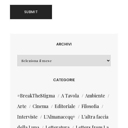
ARCHIVI
Archivi
CATEGORIE
#BreakTheStigma
A Tavola
Ambiente
Arte
Cinema
Editoriale
Filosofia
Interviste
L'Almanaccqq+
L'altra faccia
della Luna
Letteratura
Letters from La