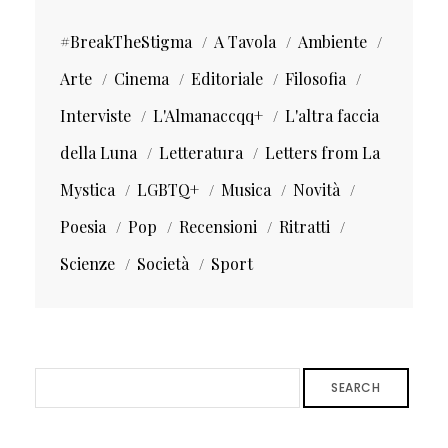
#BreakTheStigma
A Tavola
Ambiente
Arte
Cinema
Editoriale
Filosofia
Interviste
L'Almanaccqq+
L'altra faccia
della Luna
Letteratura
Letters from La
Mystica
LGBTQ+
Musica
Novità
Poesia
Pop
Recensioni
Ritratti
Scienze
Società
Sport
SEARCH