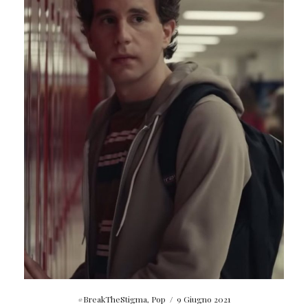
#BreakTheStigma
,
Pop
/
9 Giugno 2021