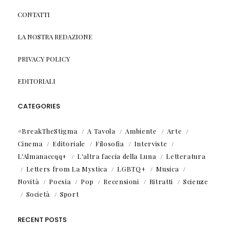
CONTATTI
LA NOSTRA REDAZIONE
PRIVACY POLICY
EDITORIALI
CATEGORIES
#BreakTheStigma
A Tavola
Ambiente
Arte
Cinema
Editoriale
Filosofia
Interviste
L'Almanaccqq+
L'altra faccia della Luna
Letteratura
Letters from La Mystica
LGBTQ+
Musica
Novità
Poesia
Pop
Recensioni
Ritratti
Scienze
Società
Sport
RECENT POSTS