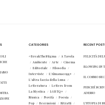
S
CATEGORIES
RECENT POST
COLI
#BreakTheStigma
A Tavola
FELICITÀ DEL
ICHE
Ambiente
Arte
Cinema
BLOWING IN 
Editoriale
Filosofia
SIAMO
Interviste
L'Almanaccqq+
IL COSMO SE
L'altra faccia della Luna
ATTI
Letteratura
Letters from
PERCHÉ SCRIVE
La Mystica
LGBTQ+
OSTRA
ADESSO
Musica
Novità
Poesia
ZIONE
Pop
Recensioni
Ritratti
L’UTOPIA DI SE