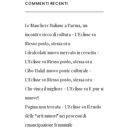
COMMENTI RECENTI
Le Maschere Italiane a Parma, un
incontro ricco di cultura - L'Eclisse
su
Stesso posto, stessa ora
I dealcolati: nuovo mercato in crescita -
L'Eclisse
su
Stesso posto, stessa ora
Cibo Halal: nuovo ponte culturale -
L'Eclisse
su
Stesso posto, stessa ora
Che vinca il migliore – L'Eclisse
su
E pur si
muove!
Pagina non trovata – L'Eclisse
su
Il ruolo
delle “arti minori” nei processi di
emancipazione femminile