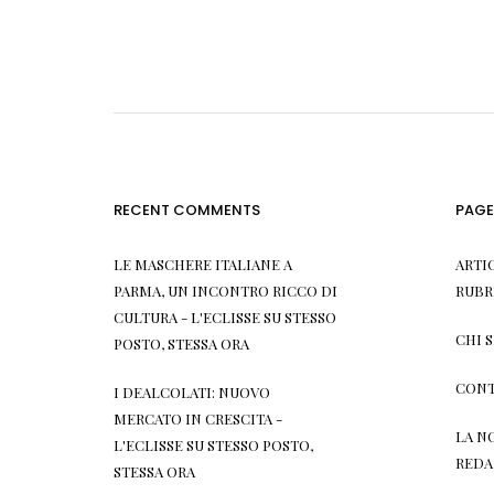
RECENT COMMENTS
PAGE
LE MASCHERE ITALIANE A
ARTI
PARMA, UN INCONTRO RICCO DI
RUBR
CULTURA - L'ECLISSE
SU
STESSO
CHI 
POSTO, STESSA ORA
CONT
I DEALCOLATI: NUOVO
MERCATO IN CRESCITA -
LA N
L'ECLISSE
SU
STESSO POSTO,
REDA
STESSA ORA