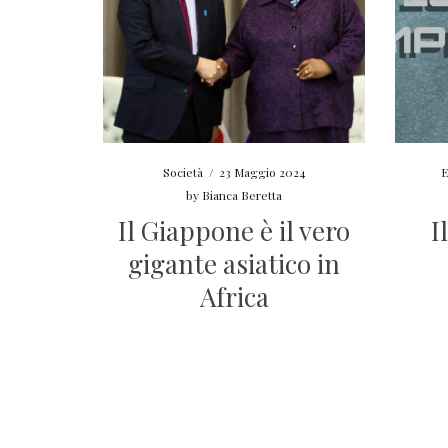
Società
/
23 Maggio 2024
E
by
Bianca Beretta
Il Giappone è il vero
I
gigante asiatico in
Africa