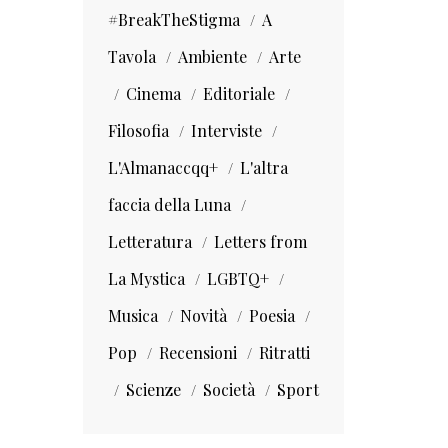
#BreakTheStigma
A
Tavola
Ambiente
Arte
Cinema
Editoriale
Filosofia
Interviste
L'Almanaccqq+
L'altra
faccia della Luna
Letteratura
Letters from
La Mystica
LGBTQ+
Musica
Novità
Poesia
Pop
Recensioni
Ritratti
Scienze
Società
Sport