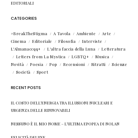
EDITORIALI
CATEGORIES
#BreakTheStigma
A Tavola
Ambiente
Arte
Cinema
Editoriale
Filosofia
Interviste
L'Almanaccqq+
L'altra faccia della Luna
Letteratura
Letters from La Mystica
LGBTQ+
Musica
Novità
Poesia
Pop
Recensioni
Ritratti
Scienze
Società
Sport
RECENT POSTS
IL COSTO DELL’ENERGIA TRA ILLUSIONI NUCLEARI E
URGENZA DELLE RINNOVABILI
NESSUNO È IL MIO NOME – L’ULTIMA EPOPEA DI NOLAN
FELICITÀ DELUXE