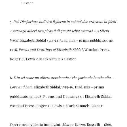
Lasner
5.
Può Dio portare indietro il giorno in cui noi due eravamo in piedi
/ sotto agli alberi rampicanti di questa selva oscura?
–
A Silent
Wood
, Elizabeth Siddal vv13-14, trad. mia – prima pubblicazione:
1978,
Poems and Drawings of Elizabeth Siddal
, Wombat Press,
Roger C. Lewis e Mark Samuels Lasner
6.
E tu sei come un albero avvelenato / che porta via la mia
vita
–
Love and hate
, Elizabeth Siddal, vv15-16, trad. mia – prima
pubblicazione: 1978, Poems and Drawings of Elizabeth Siddal,
Wombat Press, Roger C. Lewis e Mark Samuels Lasner
Opere nella galleria immagini:
Monna Vanna
, Rossetti – 1866,