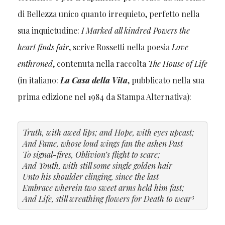
di Bellezza unico quanto irrequieto, perfetto nella
sua inquietudine:
I Marked all kindred Powers the
heart finds fair
, scrive Rossetti nella poesia
Love
enthroned
, contenuta nella raccolta
The House of Life
(in italiano:
La Casa della Vita
, pubblicato nella sua
prima edizione nel 1984 da Stampa Alternativa):
Truth, with awed lips; and Hope, with eyes upcast;
And Fame, whose loud wings fan the ashen Past
To signal-fires, Oblivion’s flight to scare;
And Youth, with still some single golden hair
Unto his shoulder clinging, since the last
Embrace wherein two sweet arms held him fast;
3
And Life, still wreathing flowers for Death to wear