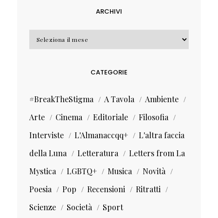
ARCHIVI
Archivi
CATEGORIE
#BreakTheStigma
A Tavola
Ambiente
Arte
Cinema
Editoriale
Filosofia
Interviste
L'Almanaccqq+
L'altra faccia
della Luna
Letteratura
Letters from La
Mystica
LGBTQ+
Musica
Novità
Poesia
Pop
Recensioni
Ritratti
Scienze
Società
Sport