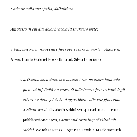
Cadente sulla sua spalla, dall’ultimo
Amplesso in cui due dolci braccia la strinsero forte;
e Vita, ancora a intrecciare fiori per vestire la morte
–
Amore in
trono
, Dante Gabriel Rossetti, trad. Silvia Loprieno
4.
O selva silenziosa, io ti accedo / con un cuore talmente
pieno di infelicità / a causa di tutte le voci provenienti dagli
alberi / e dalle felci che si aggrappano alle mie ginocchia
–
A Silent Wood
, Elizabeth Siddal vv1-4, trad. mia – prima
pubblicazione: 1978,
Poems and Drawings of Elizabeth
Siddal
, Wombat Press, Roger C. Lewis e Mark Samuels