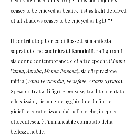
beauty deprived of its proper foils and adjuncts
ceases to be enjoyed as beauty, just as light deprived
1
of all shadows ceases to be enjoyed as light.”
Il contributo pittorico di Rossetti si manifesta
soprattutto nei suoi
ritratti femminili
, raffiguranti
sia donne contemporanee o di altre epoche (
Monna
Vanna
,
Aurelia
,
Monna Pomona
), sia d’ispirazione
mitica (
Venus Verticordia
,
Persefone
,
Astarte Syriaca
).
Spesso si tratta di figure pensose, tra il tormentato
e lo stizzito, riccamente agghindate da fiori e
gioielli e caratterizzate dal pallore che, in epoca
ottocentesca, è l’immancabile connotato della
bellezza nobile.