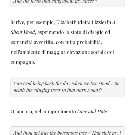
And the ferns that cling about my knees.
Scrive, per esempio, Elizabeth (detta Lizzie) in
A
Silent Wood
, esprimendo lo stato di disagio ed
estraneità avvertito, con tutta probabilità,
nell’ambiente di maggior elevazione sociale del
compagno.
Can God bring back the day when we two stood / Be
5
neath the clinging trees in that dark wood?
O, ancora, nel componimento
Love and Hate
:
And thou art like the poisonous tree / That stole my l