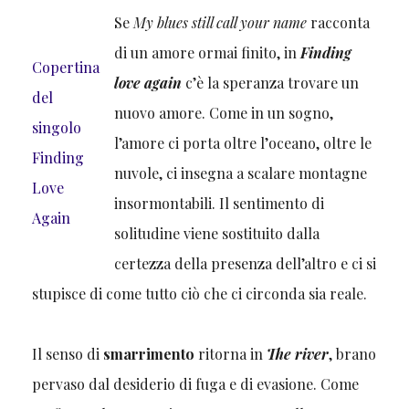
Se
My blues still call your name
racconta
di un amore ormai finito, in
Finding
Copertina
love again
c’è la speranza trovare un
del
nuovo amore. Come in un sogno,
singolo
l’amore ci porta oltre l’oceano, oltre le
Finding
nuvole, ci insegna a scalare montagne
Love
insormontabili. Il sentimento di
Again
solitudine viene sostituito dalla
certezza della presenza dell’altro e ci si
stupisce di come tutto ciò che ci circonda sia reale.
Il senso di
smarrimento
ritorna in
The river
, brano
pervaso dal desiderio di fuga e di evasione. Come