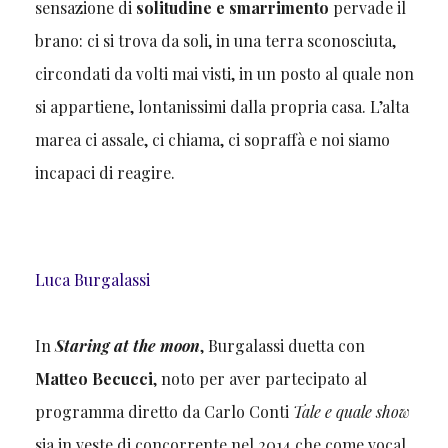
sensazione di
solitudine e smarrimento
pervade il
brano: ci si trova da soli, in una terra sconosciuta,
circondati da volti mai visti, in un posto al quale non
si appartiene, lontanissimi dalla propria casa. L’alta
marea ci assale, ci chiama, ci sopraffà e noi siamo
incapaci di reagire.
Luca Burgalassi
In
Staring at the moon
, Burgalassi duetta con
Matteo Becucci
, noto per aver partecipato al
programma diretto da Carlo Conti
Tale e quale show
sia in veste di concorrente nel 2014 che come vocal