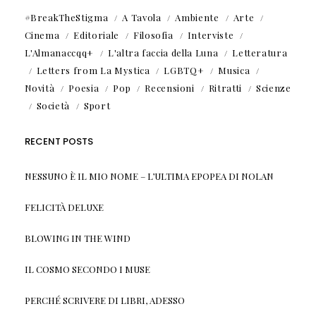
#BreakTheStigma
A Tavola
Ambiente
Arte
Cinema
Editoriale
Filosofia
Interviste
L'Almanaccqq+
L'altra faccia della Luna
Letteratura
Letters from La Mystica
LGBTQ+
Musica
Novità
Poesia
Pop
Recensioni
Ritratti
Scienze
Società
Sport
RECENT POSTS
NESSUNO È IL MIO NOME – L’ULTIMA EPOPEA DI NOLAN
FELICITÀ DELUXE
BLOWING IN THE WIND
IL COSMO SECONDO I MUSE
PERCHÉ SCRIVERE DI LIBRI, ADESSO