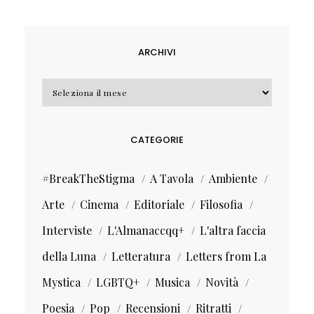
ARCHIVI
Archivi
CATEGORIE
#BreakTheStigma
A Tavola
Ambiente
Arte
Cinema
Editoriale
Filosofia
Interviste
L'Almanaccqq+
L'altra faccia
della Luna
Letteratura
Letters from La
Mystica
LGBTQ+
Musica
Novità
Poesia
Pop
Recensioni
Ritratti