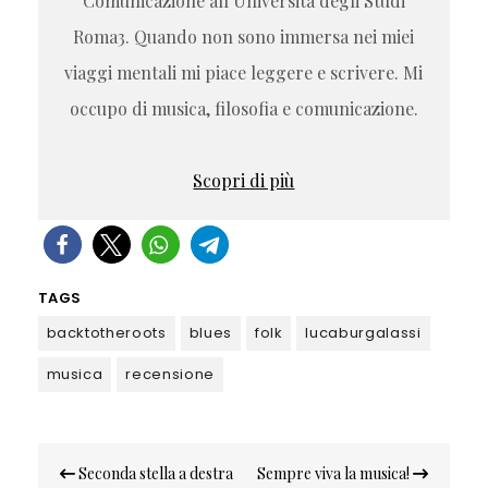
Comunicazione all’Università degli Studi
Roma3. Quando non sono immersa nei miei
viaggi mentali mi piace leggere e scrivere. Mi
occupo di musica, filosofia e comunicazione.
Scopri di più
TAGS
backtotheroots
blues
folk
lucaburgalassi
musica
recensione
Navigazione
Seconda stella a destra
Sempre viva la musica!