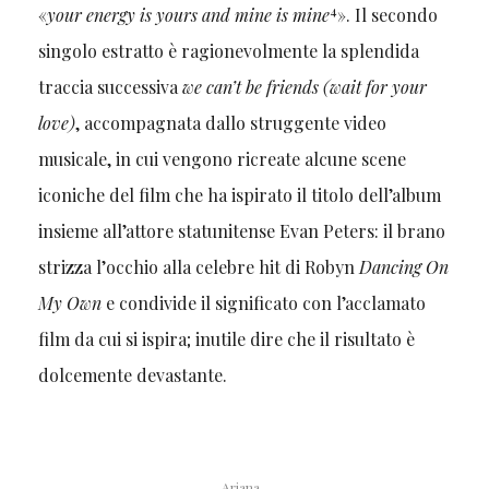
4
«
your energy is yours and mine is mine
». Il secondo
singolo estratto è ragionevolmente la splendida
traccia successiva
we can’t be friends (wait for your
love)
, accompagnata dallo struggente video
musicale, in cui vengono ricreate alcune scene
iconiche del film che ha ispirato il titolo dell’album
insieme all’attore statunitense Evan Peters: il brano
strizza l’occhio alla celebre hit di Robyn
Dancing On
My Own
e condivide il significato con l’acclamato
film da cui si ispira; inutile dire che il risultato è
dolcemente devastante.
Ariana