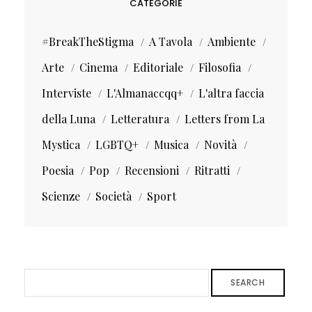
CATEGORIE
#BreakTheStigma
A Tavola
Ambiente
Arte
Cinema
Editoriale
Filosofia
Interviste
L'Almanaccqq+
L'altra faccia
della Luna
Letteratura
Letters from La
Mystica
LGBTQ+
Musica
Novità
Poesia
Pop
Recensioni
Ritratti
Scienze
Società
Sport
SEARCH