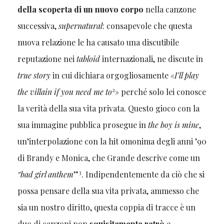
della scoperta di un nuovo corpo
nella canzone
successiva,
supernatural
: consapevole che questa
nuova relazione le ha causato una discutibile
reputazione nei
tabloid
internazionali, ne discute in
true story
in cui dichiara orgogliosamente «
I’ll play
2
the villain if you need me to
» perché solo lei conosce
la verità della sua vita privata. Questo gioco con la
sua immagine pubblica prosegue in
the boy is mine
,
un’interpolazione con la hit omonima degli anni ’90
di Brandy e Monica, che Grande descrive come un
3
“bad girl anthem
”
. Indipendentemente da ciò che si
possa pensare della sua vita privata, ammesso che
sia un nostro diritto, questa coppia di tracce è un
duo di canzoni pop
squisitamente retrò
e