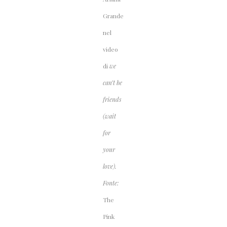
Grande
nel
video
di
we
can’t be
friends
(wait
for
your
love).
Fonte:
The
Pink