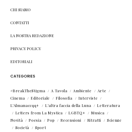
CHI SIAMO
CONTATTI
LA NOSTRA REDAZIONE
PRIVACY POLICY
EDITORIALI
CATEGORIES
#BreakTheStigma
A Tavola
Ambiente
Arte
Cinema
Editoriale
Filosofia
Interviste
L'Almanaccqq+
L'altra faccia della Luna
Letteratura
Letters from La Mystica
LGBTQ+
Musica
Novità
Poesia
Pop
Recensioni
Ritratti
Scienze
Società
Sport