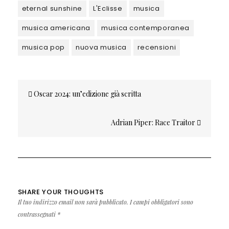
eternal sunshine
L'Eclisse
musica
musica americana
musica contemporanea
musica pop
nuova musica
recensioni
Navigazione
Oscar 2024: un’edizione già scritta
articoli
Adrian Piper: Race Traitor
SHARE YOUR THOUGHTS
Il tuo indirizzo email non sarà pubblicato.
I campi obbligatori sono
contrassegnati
*