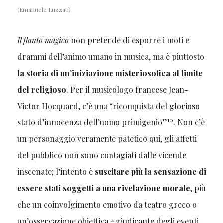
(Emanuele Luzzati)
Il flauto magico
non pretende di esporre i moti e
drammi dell’animo umano in musica, ma è piuttosto
la storia di un’iniziazione misteriosofica al limite
del religioso
. Per il musicologo francese Jean-
Victor Hocquard, c’è una “riconquista del glorioso
10
stato d’innocenza dell’uomo primigenio”
. Non c’è
un personaggio veramente patetico qui, gli affetti
del pubblico non sono contagiati dalle vicende
inscenate; l’intento è
suscitare più la sensazione di
essere stati soggetti a una rivelazione morale
, più
che un coinvolgimento emotivo da teatro greco o
un’osservazione obiettiva e giudicante degli eventi.