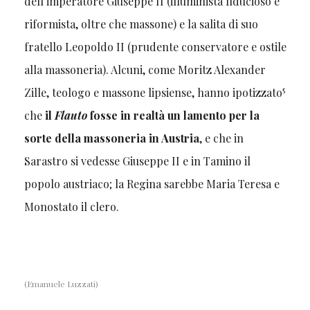
dell’imperatore Giuseppe II (illuminista fiducioso e
riformista, oltre che massone) e la salita di suo
fratello Leopoldo II (prudente conservatore e ostile
alla massoneria). Alcuni, come Moritz Alexander
5
Zille, teologo e massone lipsiense, hanno ipotizzato
che
il
Flauto
fosse in realtà un lamento per la
sorte della massoneria in Austria
, e che in
Sarastro si vedesse Giuseppe II e in Tamino il
popolo austriaco; la Regina sarebbe Maria Teresa e
Monostato il clero.
(Emanuele Luzzati)