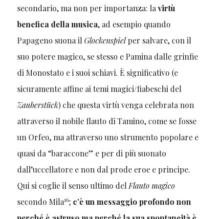
secondario, ma non per importanza: la
virtù
benefica della musica
, ad esempio quando
Papageno suona il
Glockenspiel
per salvare, con il
suo potere magico, se stesso e Pamina dalle grinfie
di Monostato e i suoi schiavi. È significativo (e
sicuramente affine ai temi magici/fiabeschi del
Zauberstück
) che questa virtù venga celebrata non
attraverso il nobile flauto di Tamino, come se fosse
un Orfeo, ma attraverso uno strumento popolare e
quasi da “baraccone” e per di più suonato
dall’uccellatore e non dal prode eroe e principe.
Qui si coglie il senso ultimo del
Flauto magico
16
secondo Mila
;
c’è un messaggio profondo non
perché è astruso ma perché la sua spontaneità è