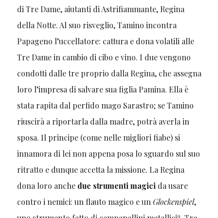
di Tre Dame, aiutanti di Astrifiammante, Regina
della Notte. Al suo risveglio, Tamino incontra
Papageno l’uccellatore: cattura e dona volatili alle
Tre Dame in cambio di cibo e vino. I due vengono
condotti dalle tre proprio dalla Regina, che assegna
loro l’impresa di salvare sua figlia Pamina. Ella è
stata rapita dal perfido mago Sarastro; se Tamino
riuscirà a riportarla dalla madre, potrà averla in
sposa. Il principe (come nelle migliori fiabe) si
innamora di lei non appena posa lo sguardo sul suo
ritratto e dunque accetta la missione. La Regina
dona loro anche
due strumenti magici
da usare
contro i nemici: un flauto magico e un
Glockenspiel
,
9
uno strumento fatto di campanellini metallici
. Tre