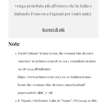
venga proiettata più all’estero che in Italia o
imitando Francesca Fagnani per i miei amici.
Scopri di più
Note
David Colman “Jenna Lyons, the woman who dresses
America” in nytimes.com 18/01/2013. consultato in data
29/08/2024 all’indirizzo
https://www.nytimes.com/2013/01/20/fashion/jenna-
lyons-the-woman-who-dresses-america.html?
pagewanted=all&_r=1&
S. Viganò, Citofonare Laila, in “Vogue”, VII (2024), n. 886,