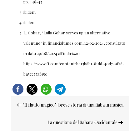
pp. 446-47
ibidem
ibidem
L. Gohar, “Laila Gohar serves up an alternative
valentine” in financialtimes.com, 12/02/2024, consultato
in data 29/08/2024 all’indirizzo
https://www.ft.com/content/bd13b8b1-81dd-40d7-af26-
ba5cc77af45c
Navigazione
“Il flauto magico”: breve storia di una fiaba in musica
articoli
La questione del Sahara Occidentale