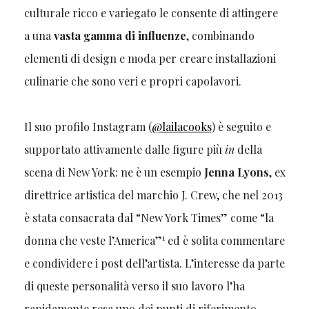
culturale ricco e variegato le consente di attingere
a una
vasta gamma di influenze
, combinando
elementi di design e moda per creare installazioni
culinarie che sono veri e propri capolavori.
Il suo profilo Instagram (
@lailacooks
) è seguito e
supportato attivamente dalle figure più
in
della
scena di New York: ne è un esempio
Jenna Lyons
, ex
direttrice artistica del marchio J. Crew, che nel 2013
è stata consacrata dal “New York Times” come “la
1
donna che veste l’America”
ed è solita commentare
e condividere i post dell’artista. L’interesse da parte
di queste personalità verso il suo lavoro l’ha
rapidamente resa uno dei punti di riferimento