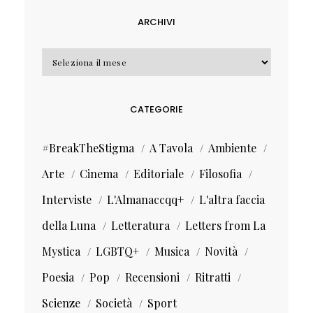
ARCHIVI
Archivi
CATEGORIE
#BreakTheStigma
A Tavola
Ambiente
Arte
Cinema
Editoriale
Filosofia
Interviste
L'Almanaccqq+
L'altra faccia
della Luna
Letteratura
Letters from La
Mystica
LGBTQ+
Musica
Novità
Poesia
Pop
Recensioni
Ritratti
Scienze
Società
Sport