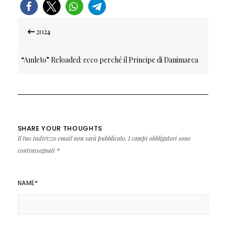
Navigazione
2024
articoli
“Amleto” Reloaded: ecco perché il Principe di Danimarca
parla ancora alla nostra epoca
SHARE YOUR THOUGHTS
Il tuo indirizzo email non sarà pubblicato.
I campi obbligatori sono
contrassegnati
*
NAME
*