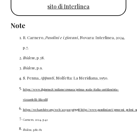
sito di Interlinea
Note
R. Carnero,
Pasolini e i giovani
, Novara: Interlinea, 2024,
p.7.
Ibidem
, p.38.
Ibidem
, p.9.
S. Penna,
Appunti
, Molfetta: La Meridiana, 1950.
https://www.ilgiorno.it/milano/cronaca/prima-scala-italia-antifascista-
vizzardelli-lik01llf
https://web.archive.org/web/20131103165958/http://www.pasolini.net/processi_pelosi
Carnero, 2024, p.42
Ibidem
, p.80-81