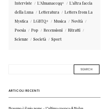
Interviste
L'Almanaccqq+
L'altra faccia
della Luna
Letteratura
Letters from La
Mystica
LGBTQ+
Musica
Novità
Poesia
Pop
Recensioni
Ritratti
Scienze
Società
Sport
SEARCH
ARTICOLI RECENTI
Nessuno è il mio nome – L’ultima epopea di Nolan