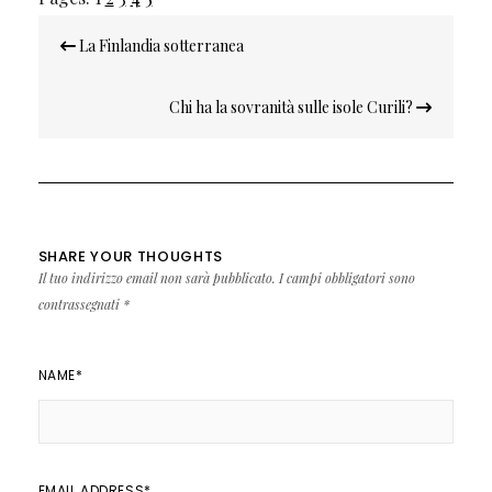
Navigazione
La Finlandia sotterranea
articoli
Chi ha la sovranità sulle isole Curili?
SHARE YOUR THOUGHTS
Il tuo indirizzo email non sarà pubblicato.
I campi obbligatori sono
contrassegnati
*
NAME
*
EMAIL ADDRESS
*