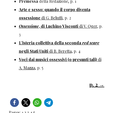
Premessa
della Redazione, p. 1
Arte e sesso: quando il corpo diventa
ossessione
di G. Beluffi
, p. 2
Ossessione
, di Luchino Visconti
di V. Oger
, p.
3
L’isteria collettiva della seconda
red scare
negli Stati Uniti
di B. Beretta
, p. 4
Voci dai musici ossessivi (o presunti tali)
di
A. Mazza
, p. 5
p. 2 →
Pages:
1
2
3
4
5