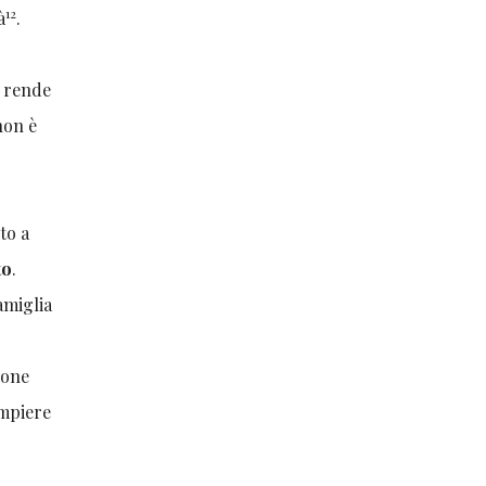
12
à
.
o rende
on è
to a
to
.
amiglia
sone
ompiere