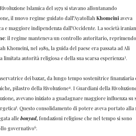
 Rivoluzione Islamica del 1979 si stavano allontanando
ione, il nuovo regime guidato dall’Ayatollah
Khomeini
aveva
ca e maggiore indipendenza dall’Occidente. La società irania
one
: il regime manteneva un controllo autoritario, reprimendo 
lah Khomeini, nel 1989, la guida del paese era passata ad Ali
3
 limitata autorità religiosa e della sua scarsa esperienza
.
onservatrice dei bazar, da lungo tempo sostenitrice finanziaria 
4
amiche, pilastro della Rivoluzione
. I Guardiani della Rivoluzion
oluzione, avevano iniziato a guadagnare maggiore influenza su s
5
ergetica
. Questo consolidamento di potere aveva portato alla 
egata alle
bonyad
,
fondazioni religiose che nel tempo si sono
6
ollo governativo
.