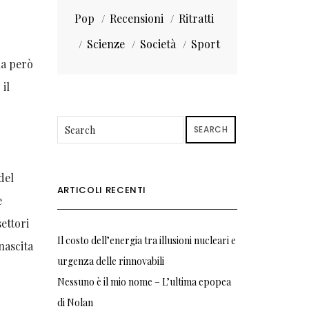
Pop
Recensioni
Ritratti
Scienze
Società
Sport
na però
il
SEARCH
del
ARTICOLI RECENTI
e
ettori
Il costo dell’energia tra illusioni nucleari e
nascita
urgenza delle rinnovabili
Nessuno è il mio nome – L’ultima epopea
di Nolan