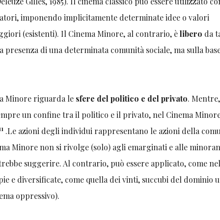
leuze Gilles, 1985). Il cinema classico può essere utilizzato c
atori, imponendo implicitamente determinate idee o valori
iori (esistenti). Il Cinema Minore, al contrario, è
libero
da t
 la presenza di una determinata comunità sociale, ma sulla base
ma Minore riguarda le
sfere del politico e del privato
. Mentre
mpre un confine tra il politico e il privato, nel Cinema Minore
11
.Le azioni degli individui rappresentano le azioni della comu
ema Minore non si rivolge (solo) agli emarginati e alle minoran
trebbe suggerire. Al contrario, può essere applicato, come ne
e e diversificate, come quella dei vinti, succubi del dominio 
tema oppressivo).