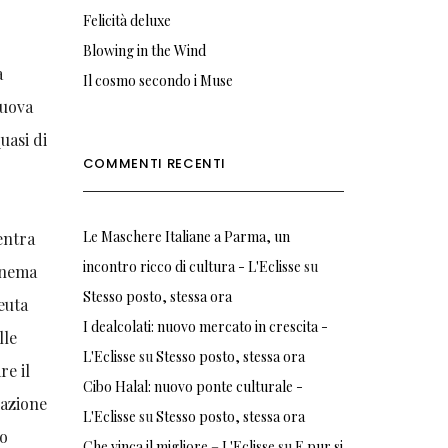
Felicità deluxe
Blowing in the Wind
a
Il cosmo secondo i Muse
nuova
uasi di
COMMENTI RECENTI
Le Maschere Italiane a Parma, un
ientra
incontro ricco di cultura - L'Eclisse
su
Cinema
Stesso posto, stessa ora
euta
I dealcolati: nuovo mercato in crescita -
lle
L'Eclisse
su
Stesso posto, stessa ora
re il
Cibo Halal: nuovo ponte culturale -
vazione
L'Eclisse
su
Stesso posto, stessa ora
lo
Che vinca il migliore – L'Eclisse
su
E pur si