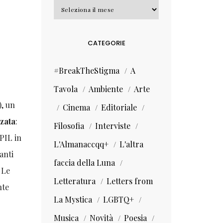
Archivi
CATEGORIE
#BreakTheStigma
A
Tavola
Ambiente
Arte
), un
Cinema
Editoriale
zata
:
Filosofia
Interviste
PIL in
L'Almanaccqq+
L'altra
anti
faccia della Luna
 Le
Letteratura
Letters from
nte
La Mystica
LGBTQ+
Musica
Novità
Poesia