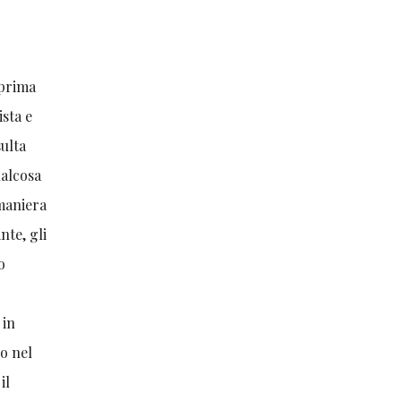
 prima
ista e
sulta
ualcosa
 maniera
nte, gli
o
 in
ro nel
il