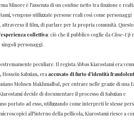
ema Minore è l’assenza di un confine netto tra finzione e realt
tami, vengono utilizzate persone reali così come personaggi
à, attraverso il film, di parlare per la propria comunità. Quest
’esperienza collettiva
: ciò che il pubblico coglie da
Close-Up
n
i singoli personaggi.
è estremamente peculiare. Il regista Abbas Kiarostami era venu
, Hossein Sabzian, era
accusato di furto d’identità fraudolen
raniano Mohsen Makhmalbaf, per entrare nelle grazie di una f
, Kiarostami decide di documentare il processo di Sabzian e
ano portato ad esso, utilizzando come interpreti le stesse per
 microscopici all’interno della pellicola, Kiarostami riesce a c