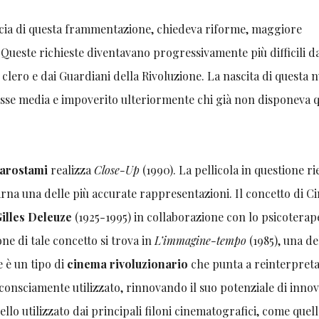
faccia di questa frammentazione, chiedeva riforme, maggiore
. Queste richieste diventavano progressivamente più difficili d
clero e dai Guardiani della Rivoluzione. La nascita di questa 
classe media e impoverito ulteriormente chi già non disponeva q
iarostami
realizza
Close-Up
(1990). La pellicola in questione r
carna una delle più accurate rappresentazioni. Il concetto di 
illes Deleuze
(1925-1995) in collaborazione con lo psicoterap
ne di tale concetto si trova in
L’immagine-tempo
(1985), una de
e è un tipo di
cinema rivoluzionario
che punta a reinterpreta
onsciamente utilizzato, rinnovando il suo potenziale di inno
llo utilizzato dai principali filoni cinematografici, come quel