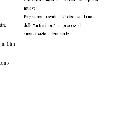
muove!
e
Pagina non trovata – L'Eclisse
su
Il ruolo
sto,
delle “arti minori” nei processi di
emancipazione femminile
uni film
idono