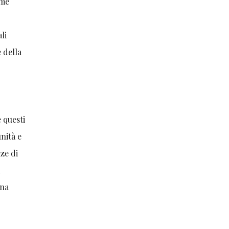
ome
ali
 della
,
 questi
nità e
ze di
l
una