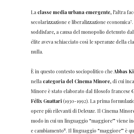
La
classe media urbana emergente
, l’altra 
7
secolarizzazione e liberalizzazione economica
soddisfare, a causa del monopolio detenuto dal 
élite aveva schiacciato così le speranze della 
nulla.
È in questo contesto sociopolitico che
Abbas K
nella
categoria del Cinema Minore
, di cui in
Minore è stato elaborato dal filosofo francese
G
Félix Guattari
(1930-1992). La prima formulazio
opere più rilevanti di Deleuze. Il Cinema Minor
modo in cui un linguaggio “maggiore” viene inc
8
e cambiamento
. Il linguaggio “maggiore” è que