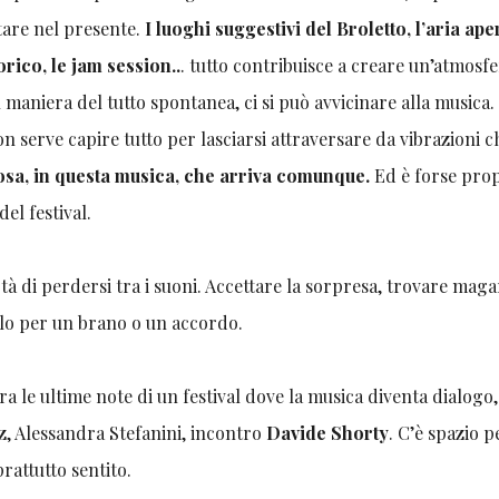
tare nel presente.
I luoghi suggestivi del Broletto, l’aria aper
orico, le jam session..
. tutto contribuisce a creare un’atmosf
maniera del tutto spontanea, ci si può avvicinare alla musica.
non serve capire tutto per lasciarsi attraversare da vibrazioni c
osa, in questa musica, che arriva comunque.
Ed è forse prop
el festival.
rtà di perdersi tra i suoni. Accettare la sorpresa, trovare maga
solo per un brano o un accordo.
a le ultime note di un festival dove la musica diventa dialogo,
z, Alessandra Stefanini, incontro
Davide Shorty
. C’è spazio p
rattutto sentito.