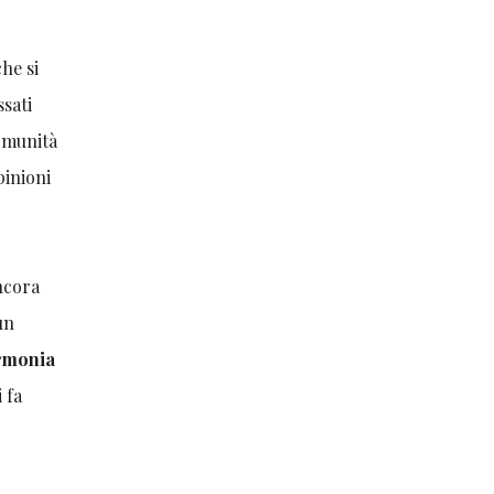
che si
ssati
comunità
pinioni
ancora
un
armonia
 fa