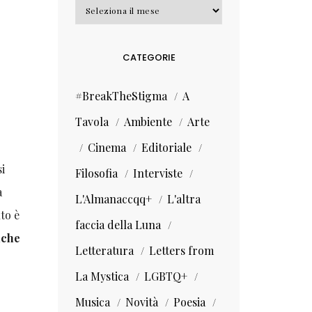
Archivi
CATEGORIE
#BreakTheStigma
A
Tavola
Ambiente
Arte
Cinema
Editoriale
si
Filosofia
Interviste
a
L'Almanaccqq+
L'altra
nto è
faccia della Luna
lche
Letteratura
Letters from
La Mystica
LGBTQ+
Musica
Novità
Poesia
e