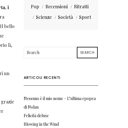
Pop
Recensioni
Ritratti
ta, i
era
Scienze
Società
Sport
Il bello
he
rio lì,
SEARCH
ri un
ARTICOLI RECENTI
Nessuno è il mio nome – L’ultima epopea
 grazie
di Nolan
er
Felicità deluxe
Blowing in the Wind