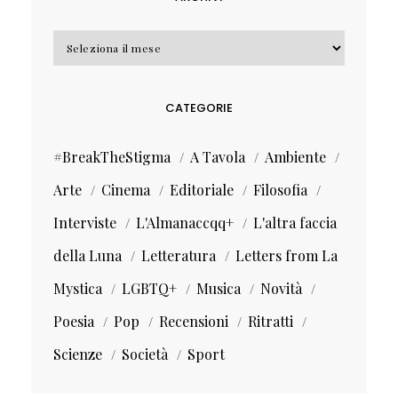
Archivi
CATEGORIE
#BreakTheStigma
A Tavola
Ambiente
Arte
Cinema
Editoriale
Filosofia
Interviste
L'Almanaccqq+
L'altra faccia
della Luna
Letteratura
Letters from La
Mystica
LGBTQ+
Musica
Novità
Poesia
Pop
Recensioni
Ritratti
Scienze
Società
Sport