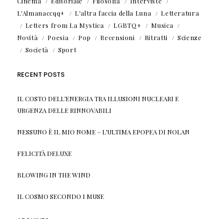
Cinema
Editoriale
Filosofia
Interviste
L'Almanaccqq+
L'altra faccia della Luna
Letteratura
Letters from La Mystica
LGBTQ+
Musica
Novità
Poesia
Pop
Recensioni
Ritratti
Scienze
Società
Sport
RECENT POSTS
IL COSTO DELL’ENERGIA TRA ILLUSIONI NUCLEARI E
URGENZA DELLE RINNOVABILI
NESSUNO È IL MIO NOME – L’ULTIMA EPOPEA DI NOLAN
FELICITÀ DELUXE
BLOWING IN THE WIND
IL COSMO SECONDO I MUSE