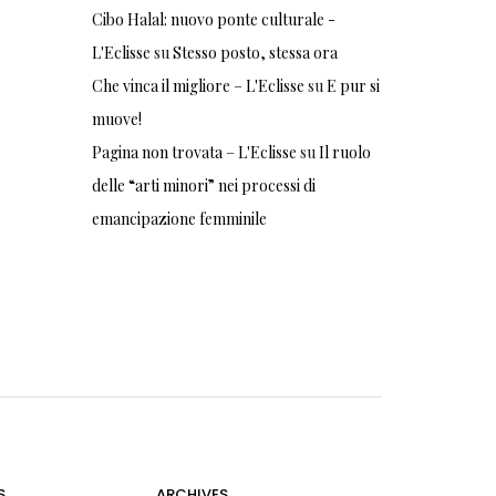
Cibo Halal: nuovo ponte culturale -
L'Eclisse
su
Stesso posto, stessa ora
Che vinca il migliore – L'Eclisse
su
E pur si
muove!
Pagina non trovata – L'Eclisse
su
Il ruolo
delle “arti minori” nei processi di
emancipazione femminile
S
ARCHIVES