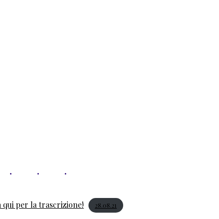
 qui per la trascrizione!
28.08.21