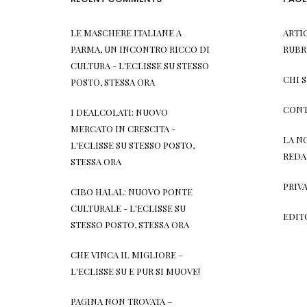
LE MASCHERE ITALIANE A
ARTI
PARMA, UN INCONTRO RICCO DI
RUBR
CULTURA - L'ECLISSE
SU
STESSO
CHI 
POSTO, STESSA ORA
CONT
I DEALCOLATI: NUOVO
MERCATO IN CRESCITA -
LA N
L'ECLISSE
SU
STESSO POSTO,
REDA
STESSA ORA
PRIV
CIBO HALAL: NUOVO PONTE
CULTURALE - L'ECLISSE
SU
EDIT
STESSO POSTO, STESSA ORA
CHE VINCA IL MIGLIORE –
L'ECLISSE
SU
E PUR SI MUOVE!
PAGINA NON TROVATA –