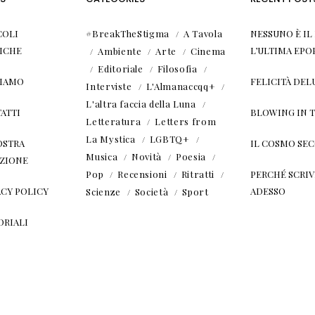
COLI
#BreakTheStigma
A Tavola
NESSUNO È I
ICHE
L’ULTIMA EPO
Ambiente
Arte
Cinema
Editoriale
Filosofia
SIAMO
FELICITÀ DEL
Interviste
L'Almanaccqq+
L'altra faccia della Luna
ATTI
BLOWING IN 
Letteratura
Letters from
La Mystica
LGBTQ+
OSTRA
IL COSMO SE
Musica
Novità
Poesia
ZIONE
Pop
Recensioni
Ritratti
PERCHÉ SCRIVE
ACY POLICY
ADESSO
Scienze
Società
Sport
ORIALI