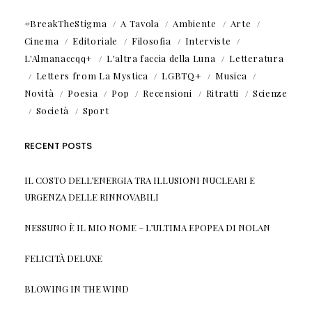
#BreakTheStigma
A Tavola
Ambiente
Arte
Cinema
Editoriale
Filosofia
Interviste
L'Almanaccqq+
L'altra faccia della Luna
Letteratura
Letters from La Mystica
LGBTQ+
Musica
Novità
Poesia
Pop
Recensioni
Ritratti
Scienze
Società
Sport
RECENT POSTS
IL COSTO DELL’ENERGIA TRA ILLUSIONI NUCLEARI E
URGENZA DELLE RINNOVABILI
NESSUNO È IL MIO NOME – L’ULTIMA EPOPEA DI NOLAN
FELICITÀ DELUXE
BLOWING IN THE WIND