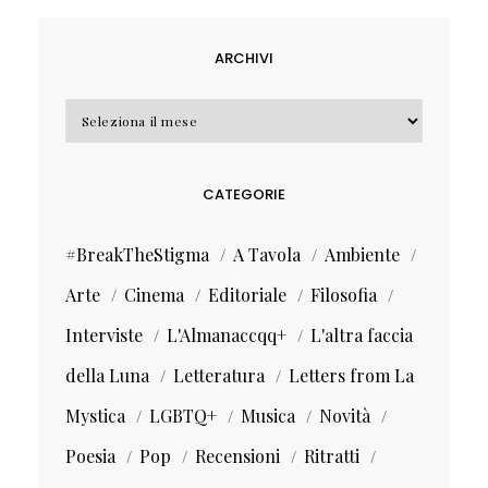
ARCHIVI
Archivi
CATEGORIE
#BreakTheStigma
A Tavola
Ambiente
Arte
Cinema
Editoriale
Filosofia
Interviste
L'Almanaccqq+
L'altra faccia
della Luna
Letteratura
Letters from La
Mystica
LGBTQ+
Musica
Novità
Poesia
Pop
Recensioni
Ritratti