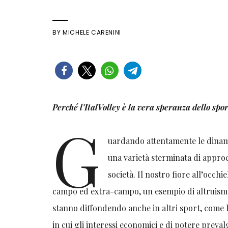
BY
MICHELE CARENINI
Perché l’ItalVolley è la vera speranza dello spor
G
uardando attentamente le dinamic
una varietà sterminata di approcc
società. Il nostro fiore all’occhi
campo ed extra-campo, un esempio di altruismo, s
stanno diffondendo anche in altri sport, come l
in cui gli interessi economici e di potere preval