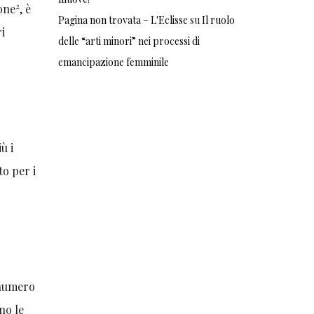
2
ione
, è
Pagina non trovata – L'Eclisse
su
Il ruolo
ri
delle “arti minori” nei processi di
emancipazione femminile
ù i
to per i
 numero
no le