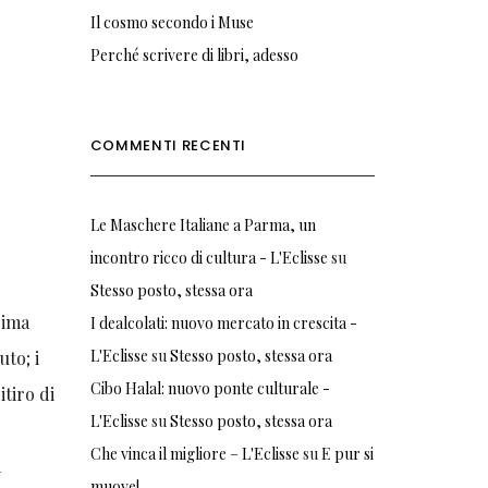
Il cosmo secondo i Muse
Perché scrivere di libri, adesso
COMMENTI RECENTI
Le Maschere Italiane a Parma, un
incontro ricco di cultura - L'Eclisse
su
Stesso posto, stessa ora
rima
I dealcolati: nuovo mercato in crescita -
L'Eclisse
su
Stesso posto, stessa ora
uto; i
Cibo Halal: nuovo ponte culturale -
itiro di
L'Eclisse
su
Stesso posto, stessa ora
Che vinca il migliore – L'Eclisse
su
E pur si
a
muove!