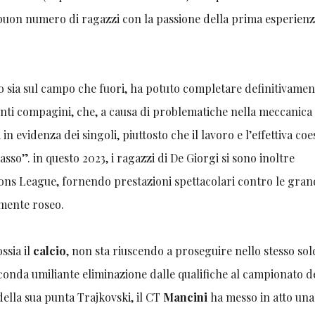
buon numero di ragazzi con la passione della prima esperien
 sia sul campo che fuori, ha potuto completare definitivament
denti compagini, che, a causa di problematiche nella meccanica
 evidenza dei singoli, piuttosto che il lavoro e l’effettiva co
o”. in questo 2023, i ragazzi di De Giorgi si sono inoltre
tions League, fornendo prestazioni spettacolari contro le gran
mente roseo.
ossia il
calcio
, non sta riuscendo a proseguire nello stesso sol
econda umiliante eliminazione dalle qualifiche al campionato d
lla sua punta Trajkovski, il CT
Mancini
ha messo in atto una