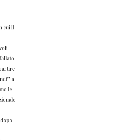
 cui il
voli
fallato
partire
andi” a
imo le
zionale
e dopo