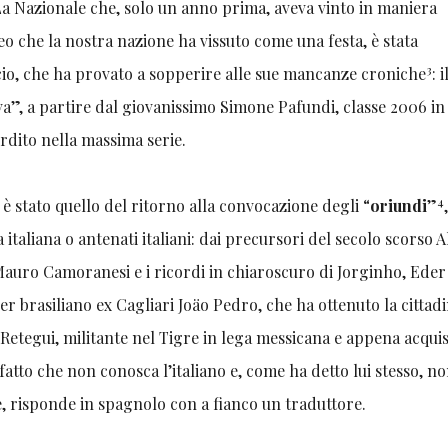
a Nazionale che, solo un anno prima, aveva vinto in maniera
eo che la nostra nazione ha vissuto come una festa, è stata
3
io, che ha provato a sopperire alle sue mancanze croniche
: i
ova”, a partire dal giovanissimo Simone Pafundi, classe 2006 in
rdito nella massima serie.
4
 stato quello del ritorno alla convocazione degli “
oriundi
”
 italiana o antenati italiani: dai precursori del secolo scorso A
auro Camoranesi e i ricordi in chiaroscuro di Jorginho, Eder
er brasiliano ex Cagliari Joäo Pedro, che ha ottenuto la cittad
 Retegui, militante nel Tigre in lega messicana e appena acqui
 fatto che non conosca l’italiano e, come ha detto lui stesso, no
ste, risponde in spagnolo con a fianco un traduttore.