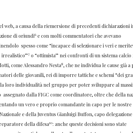
el web, a causa della riemersione di precedenti dichiarazioni in
6
zione di oriundi
e con molti commentatori che avevano
finendolo spesso come “incapace di selezionare i veri e merite
7
 irrealistico”
o “ottimista” nei confronti di un sistema calcio 
8
odotti, come Alessandro Nesta
, che ne individua le cause già a 
atori delle giovanili, rei di imporre tattiche e schemi “dei gr
 la loro individualità nel gruppo per poter sviluppare al mass
tato assegnato dalla FIGC come coordinatore, oltre che della na
ventando un vero e proprio comandante in capo per le nostre
a Nazionale e della Juventus Gianluigi Buffon, capo delegazion
10
preparatore della difesa
: anche queste decisioni sono state