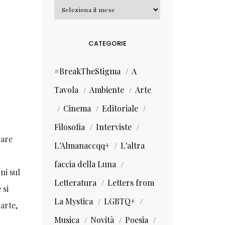
Archivi
CATEGORIE
#BreakTheStigma
A
Tavola
Ambiente
Arte
Cinema
Editoriale
Filosofia
Interviste
vare
L'Almanaccqq+
L'altra
faccia della Luna
ni sul
Letteratura
Letters from
 si
La Mystica
LGBTQ+
arte,
Musica
Novità
Poesia