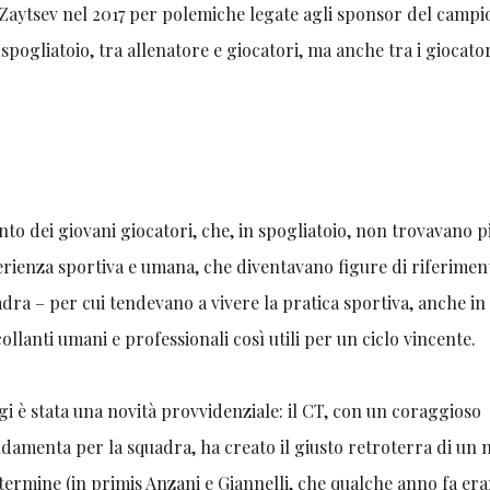
 Zaytsev nel 2017 per polemiche legate agli sponsor del camp
pogliatoio, tra allenatore e giocatori, ma anche tra i giocato
 dei giovani giocatori, che, in spogliatoio, non trovavano pi
erienza sportiva e umana, che diventavano figure di riferimen
adra – per cui tendevano a vivere la pratica sportiva, anche in
llanti umani e professionali così utili per un ciclo vincente.
rgi è stata una novità provvidenziale: il CT, con un coraggioso
damenta per la squadra, ha creato il giusto retroterra di un
termine (in primis Anzani e Giannelli, che qualche anno fa era