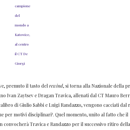
campione
del
mondo a
Katowice,
al centro
il CT De
Giorgi
ve, premuto il tasto del
rewind
, si torna alla Nazionale della p
rano Ivan Zaytsev e Dragan Travica, allenati dal CT Mauro Berr
calibro di Giulio Sabbi e Luigi Randazzo, vengono cacciati dal r
1
ue per motivi disciplinari
. Quel momento, unito al fatto che il
n convocherà Travica e Randazzo per il successivo ritiro dell