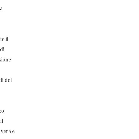
za
e il
 di
esione
di del
co
el
 vera e