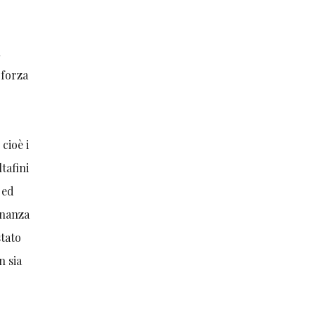
l
 forza
, cioè i
ltafini
 ed
inanza
stato
n sia