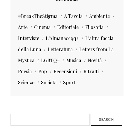
#BreakTheStigma
A Tavola
Ambiente
Arte
Cinema
Editoriale
Filosofia
Interviste
L'Almanaccqq+
L'altra faccia
della Luna
Letteratura
Letters from La
Mystica
LGBTQ+
Musica
Novità
Poesia
Pop
Recensioni
Ritratti
Scienze
Società
Sport
SEARCH