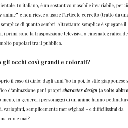
ntale. In italiano, è un sostantivo maschile invariabile, perc
le
anime” e non riesce a usare l’articolo corretto (tratto da una
ù semplice di quanto sembri. Altrettanto semplice è spiegare il
 i primi sono la trasposizione televisiva o cinematografica de
 molto popolari tra il pubblico.
 gli occhi così grandi e colorati?
io il caso di dirlo: dagli anni ’60 in poi, lo stile giapponese s
fico d’animazione per i propri
character design
(a volte abbr
o meno, in genere, i personaggi di un anime hanno pettinatur
i, variopinti, semplicemente meravigliosi – e difficilissimi da
ì, ma come mai?