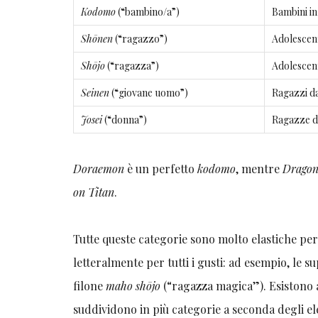
Kodomo
(“bambino/a”)
Bambini in
Shōnen
(“ragazzo”)
Adolescent
Shōjo
(“ragazza”)
Adolescen
Seinen
(“giovane uomo”)
Ragazzi da
Josei
(“donna”)
Ragazze da
Doraemon
è un perfetto
kodomo
, mentre
Dragon
on Titan
.
Tutte queste categorie sono molto elastiche per
letteralmente per tutti i gusti: ad esempio, le 
filone
maho shōjo
(“ragazza magica”). Esistono
suddividono in più categorie a seconda degli e