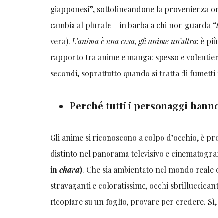
giapponesi”, sottolineandone la provenienza orie
cambia al plurale – in barba a chi non guarda “
vera).
L’anima è una cosa, gli anime un’altra
: è pi
rapporto tra anime e manga: spesso e volentieri,
secondi, soprattutto quando si tratta di fumetti
Perché tutti i personaggi hanno
Gli anime si riconoscono a colpo d’occhio, è propr
distinto nel panorama televisivo e cinematogra
in
chara
)
. Che sia ambientato nel mondo reale 
stravaganti e coloratissime, occhi sbrilluccicant
ricopiare su un foglio, provare per credere. S