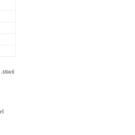
o
Attack
el