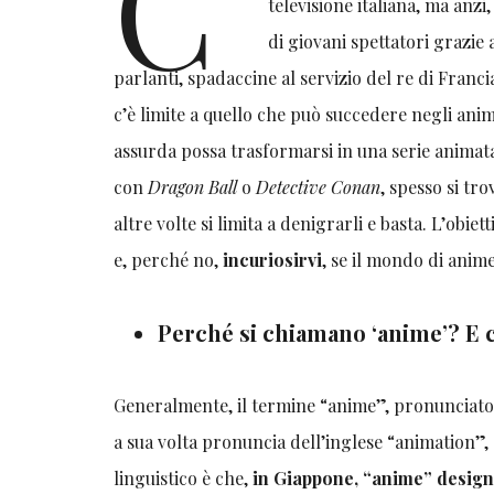
C’
televisione italiana, ma anzi
di giovani spettatori grazie 
parlanti, spadaccine al servizio del re di Franc
c’è limite a quello che può succedere negli ani
assurda possa trasformarsi in una serie animata
con
Dragon Ball
o
Detective Conan
, spesso si tr
altre volte si limita a denigrarli e basta. L’obiet
e, perché no,
incuriosirvi
, se il mondo di anim
Perché si chiamano ‘anime’? E 
Generalmente, il termine “anime”, pronunciato
a sua volta pronuncia dell’inglese “animation”, 
linguistico è che,
in Giappone, “anime” designa 