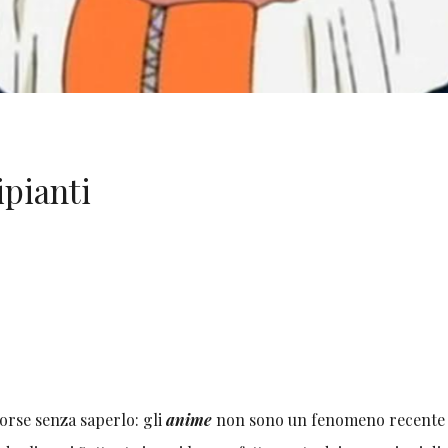
ipianti
 forse senza saperlo: gli
anime
non sono un fenomeno recente 