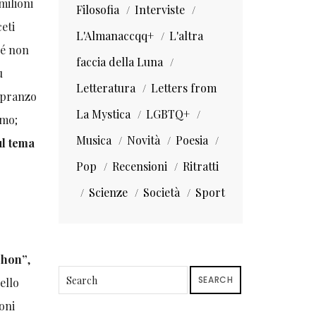
milioni
Filosofia
Interviste
ceti
L'Almanaccqq+
L'altra
hé non
faccia della Luna
ù
Letteratura
Letters from
o pranzo
La Mystica
LGBTQ+
rmo;
Musica
Novità
Poesia
ul tema
Pop
Recensioni
Ritratti
Scienze
Società
Sport
shon”
,
SEARCH
ello
toni