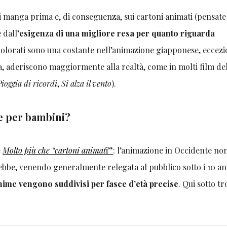
i manga prima e, di conseguenza, sui cartoni animati (pensate
 dall’
esigenza di una migliore resa per quanto riguarda
 colorati sono una costante nell’animazione giapponese, eccezi
lta, aderiscono maggiormente alla realtà, come in molti film de
Pioggia di ricordi
,
Si alza il vento
).
e per bambini?
e
Molto più che “cartoni animat
i”
: l’animazione in Occidente no
bbe, venendo generalmente relegata al pubblico sotto i 10 an
nime vengono suddivisi per fasce d’età precise
. Qui sotto t