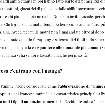
, dagli anni Settanta in poi hanno fatto parte dei pomeriggi di 
a robottoni, giocatrici di pallavolo dalle abilità sovrumane, cri
ia – e chi più ne ha più ne metta. Non è un invito casuale, perc
me. Chi li guarda da molto tempo sa bene come anche l’idea pi
. Chi, invece, per mille motivi non è mai andato oltre al dop
ova spaesato quando fa zapping e si trova altri titoli sullo sche
tivo di questa guida è
rispondere alle domande più comuni s
e e manga vi ha sempre lasciato qualche perplessità.
cosa c’entrano con i manga?
 [ˈanime], viene considerato come
l’abbreviazione di “animē
oppure del francese “animé”. La caratteristica principale a liv
tutti i tipi di animazione
, mentre in Occidente indica “i car