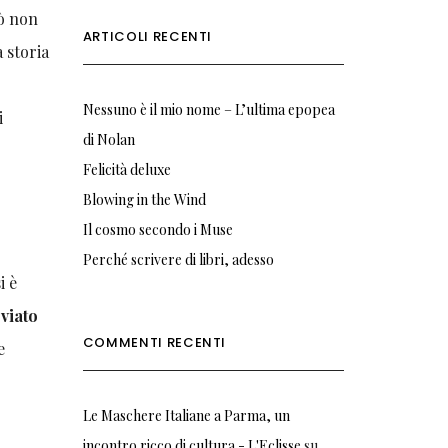
iò non
ARTICOLI RECENTI
 storia
Nessuno è il mio nome – L’ultima epopea
i
di Nolan
Felicità deluxe
Blowing in the Wind
Il cosmo secondo i Muse
Perché scrivere di libri, adesso
i è
eviato
COMMENTI RECENTI
e
Le Maschere Italiane a Parma, un
incontro ricco di cultura - L'Eclisse
su