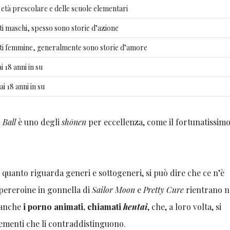
 età prescolare e delle scuole elementari
i maschi, spesso sono storie d’azione
ti femmine, generalmente sono storie d’amore
i 18 anni in su
i 18 anni in su
 Ball
è uno degli
shōnen
per eccellenza, come il fortunatissim
 quanto riguarda generi e sottogeneri, si può dire che ce n’è
supereroine in gonnella di
Sailor Moon
e
Pretty Cure
rientrano n
 anche
i porno animati, chiamati
hentai
, che, a loro volta, si
lementi che li contraddistinguono.