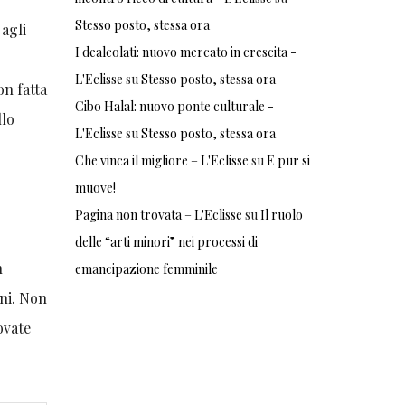
Stesso posto, stessa ora
 agli
I dealcolati: nuovo mercato in crescita -
L'Eclisse
su
Stesso posto, stessa ora
on fatta
Cibo Halal: nuovo ponte culturale -
llo
L'Eclisse
su
Stesso posto, stessa ora
Che vinca il migliore – L'Eclisse
su
E pur si
muove!
Pagina non trovata – L'Eclisse
su
Il ruolo
delle “arti minori” nei processi di
n
emancipazione femminile
ni. Non
rovate