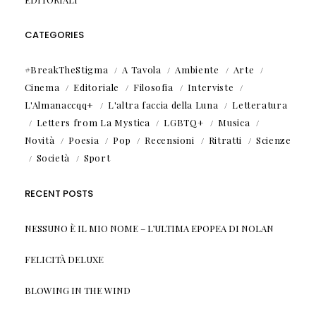
CATEGORIES
#BreakTheStigma
A Tavola
Ambiente
Arte
Cinema
Editoriale
Filosofia
Interviste
L'Almanaccqq+
L'altra faccia della Luna
Letteratura
Letters from La Mystica
LGBTQ+
Musica
Novità
Poesia
Pop
Recensioni
Ritratti
Scienze
Società
Sport
RECENT POSTS
NESSUNO È IL MIO NOME – L’ULTIMA EPOPEA DI NOLAN
FELICITÀ DELUXE
BLOWING IN THE WIND