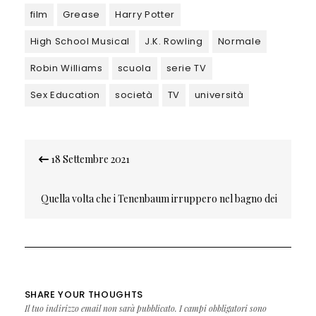
film
Grease
Harry Potter
High School Musical
J.K. Rowling
Normale
Robin Williams
scuola
serie TV
Sex Education
società
TV
università
Navigazione
18 Settembre 2021
articoli
Quella volta che i Tenenbaum irruppero nel bagno dei
Glass
SHARE YOUR THOUGHTS
Il tuo indirizzo email non sarà pubblicato.
I campi obbligatori sono