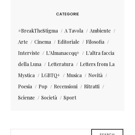
CATEGORIE
#BreakTheStigma
A Tavola
Ambiente
Arte
Cinema
Editoriale
Filosofia
Interviste
L'Almanaccqq+
L'altra faccia
della Luna
Letteratura
Letters from La
Mystica
LGBTQ+
Musica
Novità
Poesia
Pop
Recensioni
Ritratti
Scienze
Società
Sport
SEARCH