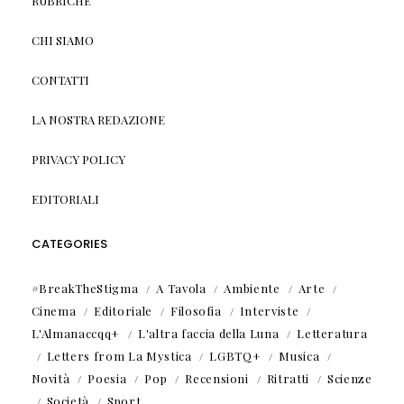
RUBRICHE
CHI SIAMO
CONTATTI
LA NOSTRA REDAZIONE
PRIVACY POLICY
EDITORIALI
CATEGORIES
#BreakTheStigma
A Tavola
Ambiente
Arte
Cinema
Editoriale
Filosofia
Interviste
L'Almanaccqq+
L'altra faccia della Luna
Letteratura
Letters from La Mystica
LGBTQ+
Musica
Novità
Poesia
Pop
Recensioni
Ritratti
Scienze
Società
Sport