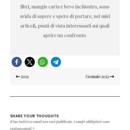
libri, mangio carta e bevo inchiostro, sono
avida di sapere e spero di portare, nei miei
articoli, punti di vista interessanti sui quali
aprire un confronto.
Navigazione
2021
Gennaio 2022
articoli
SHARE YOUR THOUGHTS
Il tuo indirizzo email non sarà pubblicato.
I campi obbligatori sono
contrassegnati
*