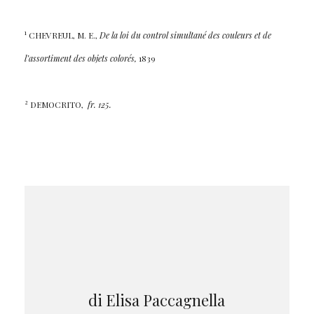
1
CHEVREUL, M. E.,
De la loi du control simultané des couleurs et de
l’assortiment des objets colorés,
1839
2
DEMOCRITO,
fr. 125.
di Elisa Paccagnella