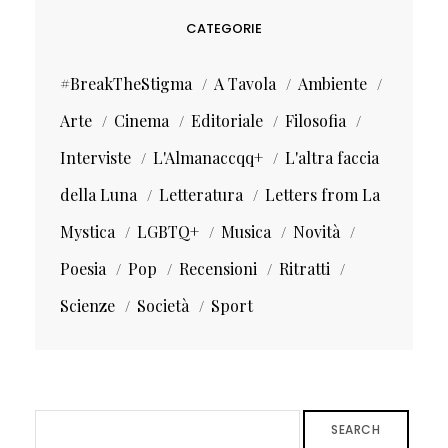
CATEGORIE
#BreakTheStigma
A Tavola
Ambiente
Arte
Cinema
Editoriale
Filosofia
Interviste
L'Almanaccqq+
L'altra faccia
della Luna
Letteratura
Letters from La
Mystica
LGBTQ+
Musica
Novità
Poesia
Pop
Recensioni
Ritratti
Scienze
Società
Sport
SEARCH