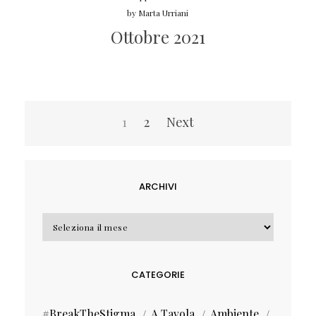
by
Marta Urriani
Ottobre 2021
Navigazione
1
2
Next
articoli
ARCHIVI
Archivi
CATEGORIE
#BreakTheStigma
A Tavola
Ambiente