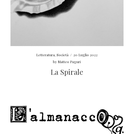
Letteratura
,
Società
/
20 Luglio 2022
by
Matteo Paguri
La Spirale