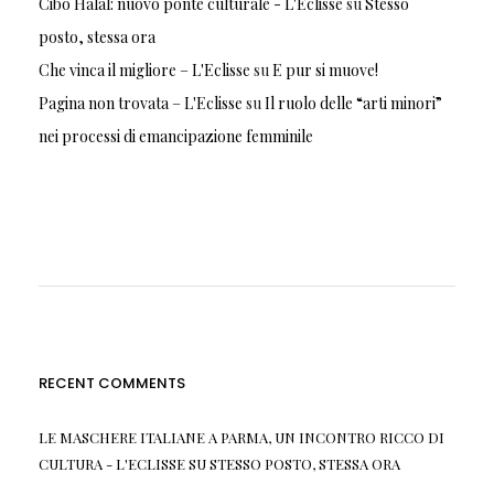
Cibo Halal: nuovo ponte culturale - L'Eclisse
su
Stesso
posto, stessa ora
Che vinca il migliore – L'Eclisse
su
E pur si muove!
Pagina non trovata – L'Eclisse
su
Il ruolo delle “arti minori”
nei processi di emancipazione femminile
RECENT COMMENTS
LE MASCHERE ITALIANE A PARMA, UN INCONTRO RICCO DI
CULTURA - L'ECLISSE
SU
STESSO POSTO, STESSA ORA