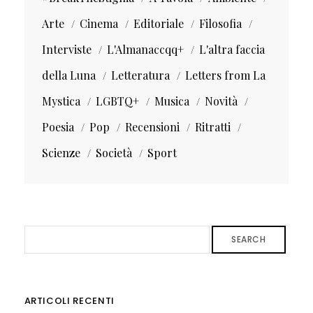
Arte
Cinema
Editoriale
Filosofia
Interviste
L'Almanaccqq+
L'altra faccia
della Luna
Letteratura
Letters from La
Mystica
LGBTQ+
Musica
Novità
Poesia
Pop
Recensioni
Ritratti
Scienze
Società
Sport
SEARCH
ARTICOLI RECENTI