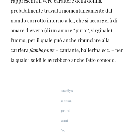
rappresenta il vero carattere della donna,
probabilmente traviata momentaneamente dal
mondo corrotto intorno a lei, che si accorgerà di
amare davvero (di un amore “puro”, virginale)
l’uomo, per il quale può anche rinunciare alla
carriera
flamboyante
– cantante, ballerina ecc. –
per
la quale i soldi le avrebbero anche fatto comodo.
Marilyn
a casa,
primi
anni
’50