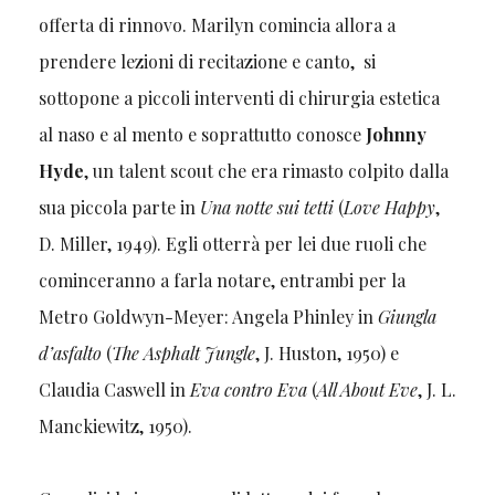
offerta di rinnovo. Marilyn comincia allora a
prendere lezioni di recitazione e canto, si
sottopone a piccoli interventi di chirurgia estetica
al naso e al mento e soprattutto conosce
Johnny
Hyde
, un talent scout che era rimasto colpito dalla
sua piccola parte in
Una notte sui tetti
(
Love Happy
,
D. Miller, 1949). Egli otterrà per lei due ruoli che
cominceranno a farla notare, entrambi per la
Metro Goldwyn-Meyer: Angela Phinley in
Giungla
d’asfalto
(
The Asphalt Jungle
, J. Huston, 1950) e
Claudia Caswell in
Eva contro Eva
(
All About Eve
, J. L.
Manckiewitz, 1950).