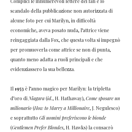
Complici le innumerevoli lettere dei fan e lo
scandalo della pubblicazione non autorizzata di
alcune foto per cui Marilyn, in difficoltà
economiche, aveva posato nuda, l’attrice viene
reingaggiata dalla Fox, che questa volta si impegnò
per promuoverla come attrice se non di punta,
quanto meno adatta a ruoli principali e che
evidenziassero la sua bellezza.
Il
1953
è l’anno magico per Marilyn: la tripletta
d’oro di
Niagara
(
id.
, H. Hathaway),
Come sposare un
milionario
(
How to Marry a Millionaire
, J. Negulesco)
e soprattutto
Gli uomini preferiscono le bionde
(
Gentlemen Prefer Blondes
, H. Hawks) la consacrò