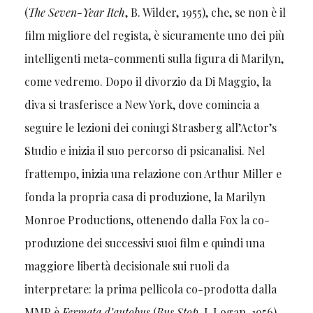
(
The Seven-Year Itch
, B. Wilder, 1955), che, se non è il
film migliore del regista, è sicuramente uno dei più
intelligenti meta-commenti sulla figura di Marilyn,
come vedremo. Dopo il divorzio da Di Maggio, la
diva si trasferisce a New York, dove comincia a
seguire le lezioni dei coniugi Strasberg all’Actor’s
Studio e inizia il suo percorso di psicanalisi. Nel
frattempo, inizia una relazione con Arthur Miller e
fonda la propria casa di produzione, la Marilyn
Monroe Productions, ottenendo dalla Fox la co-
produzione dei successivi suoi film e quindi una
maggiore libertà decisionale sui ruoli da
interpretare: la prima pellicola co-prodotta dalla
MMP è
Fermata d’autobus
(
Bus Stop
, J. Logan, 1956),